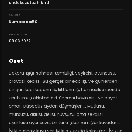
ondokuzotuz hibrid
SAHNE
Kumbaracı50
PROMIYER
09.03.2022
Ozet
Dekoru, ışığı, sahnesi, temizliği. Seyircisi, oyuncusu, 
provası, kedisi… Bu gerçek bir ekip işi. Ve günlerden 
bir gün kapı kapanmış, kilitlenmiş, her nasılsa içeride 
unutulmuş ekipten biri. Sonrası beyin sisi. Ne hayat 
ama! “Düpedüz aydan düşmüşler”... Mutlusu, 
mutsuzu, akıllısı, delisi, huysuzu, orta zekalısı, 
oyunlusu oyunsuzu, bir türlü çıkamamışlar kuyudan... 
İyi ki o dipsiz kuyu var, iyi ki o kuyuda kalmışlar... İyi ki ip 