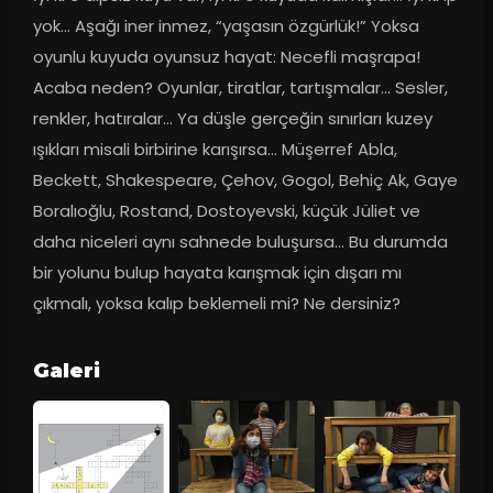
yok... Aşağı iner inmez, “yaşasın özgürlük!” Yoksa 
oyunlu kuyuda oyunsuz hayat: Necefli maşrapa! 
Acaba neden? Oyunlar, tiratlar, tartışmalar... Sesler, 
renkler, hatıralar… Ya düşle gerçeğin sınırları kuzey 
ışıkları misali birbirine karışırsa… Müşerref Abla, 
Beckett, Shakespeare, Çehov, Gogol, Behiç Ak, Gaye 
Boralıoğlu, Rostand, Dostoyevski, küçük Jüliet ve 
daha niceleri aynı sahnede buluşursa… Bu durumda 
bir yolunu bulup hayata karışmak için dışarı mı 
çıkmalı, yoksa kalıp beklemeli mi? Ne dersiniz?
Galeri