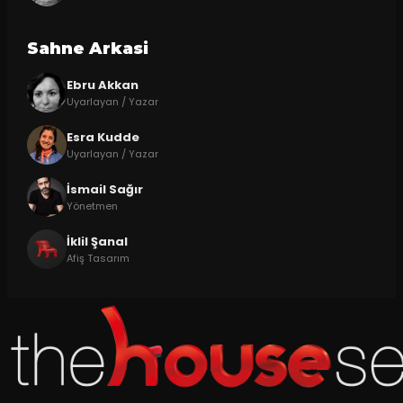
Sahne Arkasi
Ebru Akkan
Uyarlayan / Yazar
Esra Kudde
Uyarlayan / Yazar
İsmail Sağır
Yönetmen
İklil Şanal
Afiş Tasarım