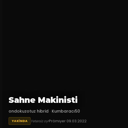
Sahne Makinisti
ondokuzotuz hibrid
·
Kumbaracı50
Prömiyer
09.03.2022
Yetersiz oy
YAKINDA