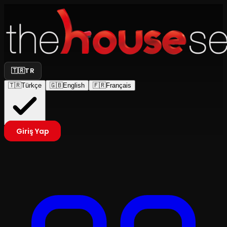
🇹🇷
TR
🇹🇷
Türkçe
🇬🇧
English
🇫🇷
Français
Giriş Yap