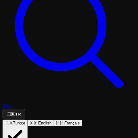
Ara...
🇹🇷
TR
🇹🇷
Türkçe
🇬🇧
English
🇫🇷
Français