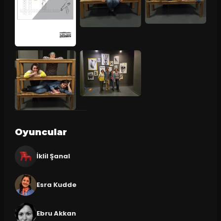
Oyuncular
İklil Şanal
Esra Kudde
Ebru Akkan