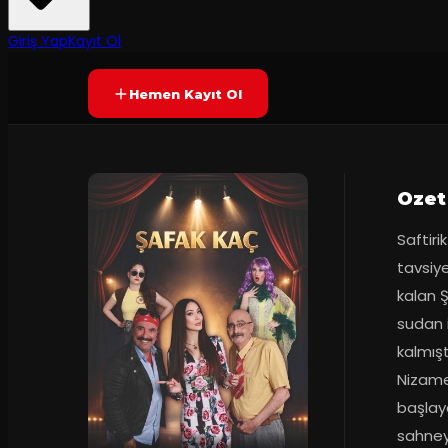
120
dakika
Yetersiz oy
SAHNEDE
Giriş Yap
Kayıt Ol
Hemen Kayıt Ol
Ozet
Saftir
tavsiye
kalan Ş
sudan 
kalmışt
Nizame
başlaya
sahneye