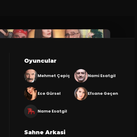
Oyuncular
Mehmet Çepiç
Nami Esatgil
Ece Gürsel
Efsane Geçen
Name Esatgil
Sahne Arkasi