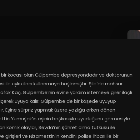
ik bir kocası olan Gülpembe depresyondadır ve doktorunun 
si ile uyku ilacı kullanmaya başlamıştır. Şile’de mahsur 
afak Kaç, Gülpembe’nin evine yardım istemeye girer ilaçlı 
içerek uyuya kalır. Gülpembe de bir köşede uyuyup 
ır. Eşine sürpriz yapmak üzere yazlığa erken dönen 
ttin Yumuşak’ın eşinin başkasıyla uyuduğunu görmesiyle 
n komik olaylar, Sevda’nın şöhret olma tutkusu ile 
 girişleri ve Nizamettin'in kendini polise ihbarı ile bir 