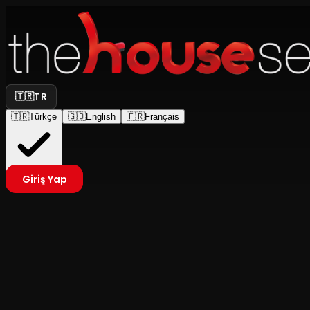
🇹🇷
TR
🇹🇷
Türkçe
🇬🇧
English
🇫🇷
Français
Giriş Yap