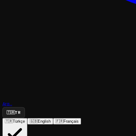
KOMEDI
Ara...
Şafak Kaç
🇹🇷
TR
🇹🇷
Türkçe
🇬🇧
English
🇫🇷
Français
Tiyatroname Oyuncuları
·
Kadıköy Eğitim ...