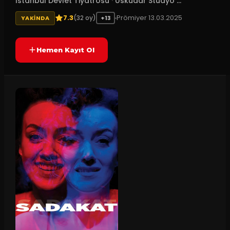
İstanbul Devlet Tiyatrosu
·
Üsküdar Stüdyo ...
7.3
Prömiyer
13.03.2025
(
32
oy)
YAKINDA
+13
Hemen Kayıt Ol