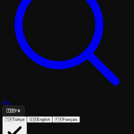
Ara...
🇹🇷
TR
🇹🇷
Türkçe
🇬🇧
English
🇫🇷
Français