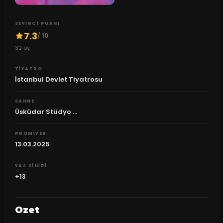
SEYIRCI PUANI
7.3
/ 10
32
oy
TIYATRO
İstanbul Devlet Tiyatrosu
SAHNE
Üsküdar Stüdyo ...
PROMIYER
13.03.2025
YAS SINIRI
+13
Ozet