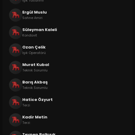
Işık Tasarımı
Ergül Muslu
Sahne Amiri
Süleyman Kaleli
Kondüvit
Ozan Çelik
Işık Operatörü
Murat Kubal
Teknik Sorumlu
Barış Akbaş
Teknik Sorumlu
Hatice Özyurt
Terzi
Kadir Metin
Terzi
Zeynep Bolkısık