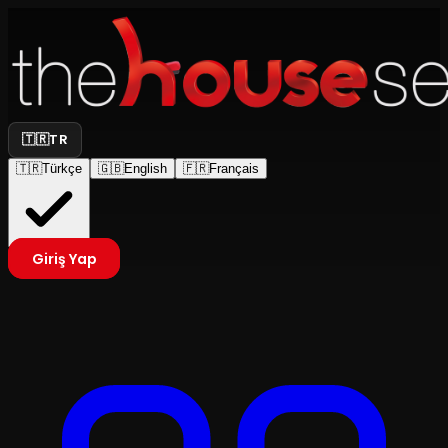
🇹🇷
TR
🇹🇷
Türkçe
🇬🇧
English
🇫🇷
Français
Giriş Yap