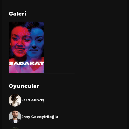
Galeri
Oyuncular
Esra Akbaş
Eray Cezayirlioğlu