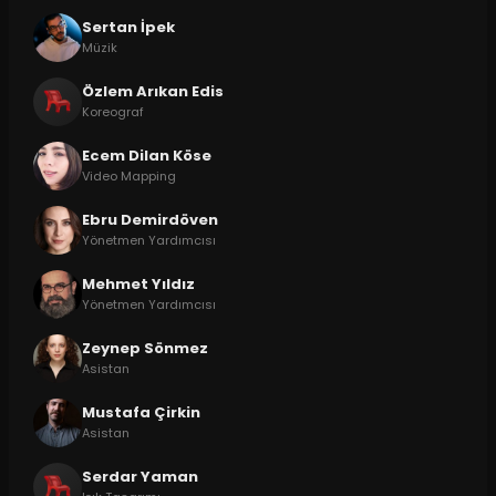
Sertan İpek
Müzik
Özlem Arıkan Edis
Koreograf
Ecem Dilan Köse
Video Mapping
Ebru Demirdöven
Yönetmen Yardımcısı
Mehmet Yıldız
Yönetmen Yardımcısı
Zeynep Sönmez
Asistan
Mustafa Çirkin
Asistan
Serdar Yaman