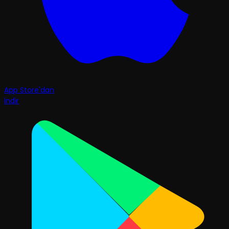
App Store'dan
İndir