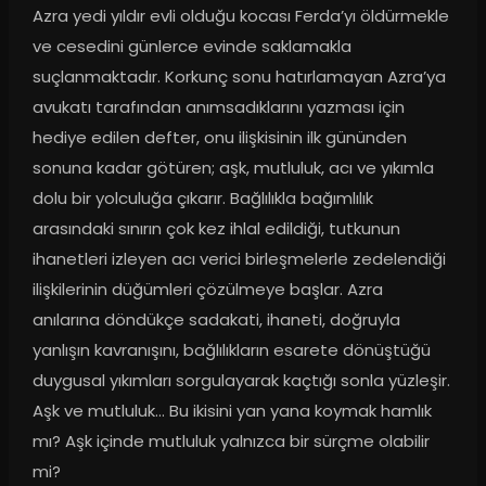
Azra yedi yıldır evli olduğu kocası Ferda’yı öldürmekle 
ve cesedini günlerce evinde saklamakla 
suçlanmaktadır. Korkunç sonu hatırlamayan Azra’ya 
avukatı tarafından anımsadıklarını yazması için 
hediye edilen defter, onu ilişkisinin ilk gününden 
sonuna kadar götüren; aşk, mutluluk, acı ve yıkımla 
dolu bir yolculuğa çıkarır. Bağlılıkla bağımlılık 
arasındaki sınırın çok kez ihlal edildiği, tutkunun 
ihanetleri izleyen acı verici birleşmelerle zedelendiği 
ilişkilerinin düğümleri çözülmeye başlar. Azra 
anılarına döndükçe sadakati, ihaneti, doğruyla 
yanlışın kavranışını, bağlılıkların esarete dönüştüğü 
duygusal yıkımları sorgulayarak kaçtığı sonla yüzleşir. 
Aşk ve mutluluk… Bu ikisini yan yana koymak hamlık 
mı? Aşk içinde mutluluk yalnızca bir sürçme olabilir 
mi?