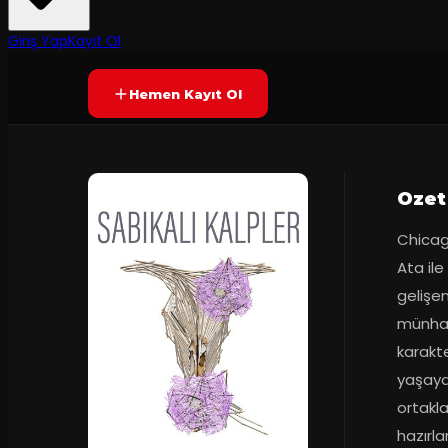
6.7
2
dakika
Prömiyer
26.12.2
(
18
oy)
YAKINDA
+16
Giriş Yap
Kayıt Ol
Hemen Kayıt Ol
Ozet
Chicag
Ata ile
gelişen
münhası
karakte
yaşaya
ortakla
hazırla