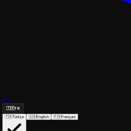
TRAJEDI & DRAM
Ara...
Sabıkalı Ka
🇹🇷
TR
🇹🇷
Türkçe
🇬🇧
English
🇫🇷
Français
BÏTEATRAL
·
Oyun Atölyesi