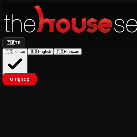
🇹🇷
TR
🇹🇷
Türkçe
🇬🇧
English
🇫🇷
Français
Giriş Yap