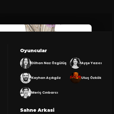
Oyuncular
Dilhan Naz Özgülüş
Ayşe Yazıcı
Kayhan Açıkgöz
Uluç Özkök
Meriç Cınbarcı
Sahne Arkasi