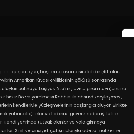
018
o’da geçen oyun, boşanma aşamasındaki bir çift olan 
 Wib’in Amerikan rüyası evliliklerinin çöküşü sonrasında 
 olayları sahneye taşıyor. Ata’nın, evine giren nevi şahsına 
r hırsız Bo ve yardımcısı Robbie ile absürd karşılaşması, 
rlerin kendileriyle yüzleşmelerinin başlangıcı oluyor. Birlikte 
rak yabancılaşanlar ve birbirine güvenmeden iş tutan 
r. Kendi şehrinde tutsak olanlar ve yola çıkmaya 
nanlar. Sınıf ve cinsiyet çatışmalarıyla âdeta mahkeme 