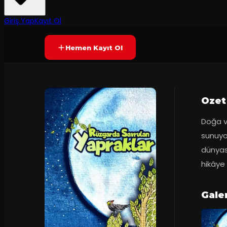
40
dakika
Yetersiz oy
YAKINDA
+4
Giriş Yap
Kayıt Ol
Hemen Kayıt Ol
Ozet
Doğa ve
sunuyo
dünyası
hikâye 
Galer