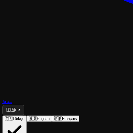
ÇOCUK & GENÇ
Rüzgarda
Savrulan
Ara...
Yapraklar
🇹🇷
TR
🇹🇷
Türkçe
🇬🇧
English
🇫🇷
Français
Eskişehir B.B. Şehir Tiyatroları
·
Sanat Sokağı Ku...