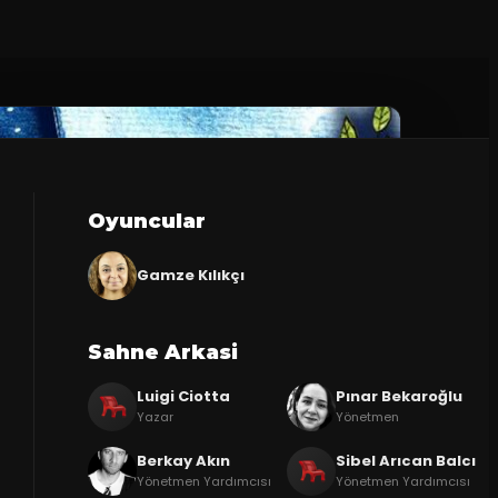
Oyuncular
Gamze Kılıkçı
Sahne Arkasi
Luigi Ciotta
Pınar Bekaroğlu
Yazar
Yönetmen
Berkay Akın
Sibel Arıcan Balcı
Yönetmen Yardımcısı
Yönetmen Yardımcısı