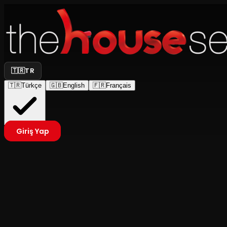
🇹🇷
TR
🇹🇷
Türkçe
🇬🇧
English
🇫🇷
Français
Giriş Yap