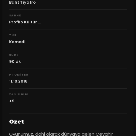
Baht Tiyatro
SAHNE
Profilo Kültür ...
TUR
Komedi
SURE
90
dk
PROMIYER
11.10.2018
YAS SINIRI
+9
Ozet
Oyunumuz, dahi olarak dünyaya gelen Cevahir 