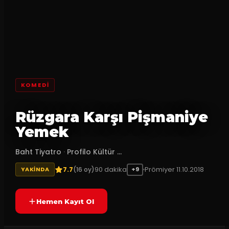
KOMEDI
Rüzgara Karşı Pişmaniye
Yemek
Baht Tiyatro
·
Profilo Kültür ...
7.7
90
dakika
Prömiyer
11.10.2018
(
16
oy)
YAKINDA
+9
Hemen Kayıt Ol