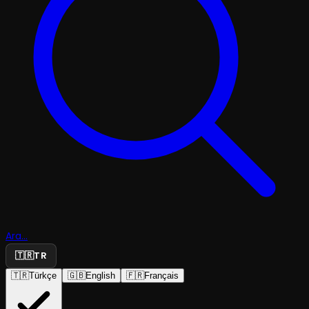
Ara...
🇹🇷
TR
🇹🇷
Türkçe
🇬🇧
English
🇫🇷
Français