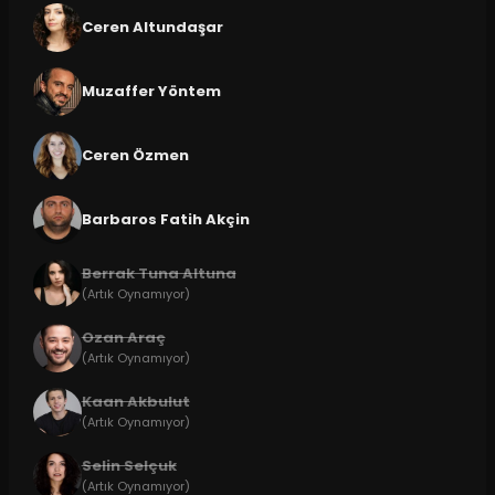
Ceren Altundaşar
Muzaffer Yöntem
Ceren Özmen
Barbaros Fatih Akçin
Berrak Tuna Altuna
(Artık Oynamıyor)
Ozan Araç
(Artık Oynamıyor)
Kaan Akbulut
(Artık Oynamıyor)
Selin Selçuk
(Artık Oynamıyor)