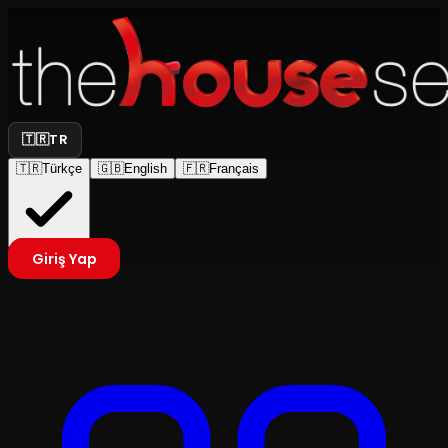
🇹🇷
TR
🇹🇷
Türkçe
🇬🇧
English
🇫🇷
Français
Giriş Yap