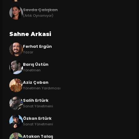
Sevda Çalışkan
(Artık Oynamıyor)
Sahne Arkasi
Ferhat Ergün
Yazar
Barış Üstün
Yönetmen
Aziz Çoban
Yönetmen Yardımcısı
Salih Ertürk
Sanat Yönetmeni
Özkan Ertürk
Sanat Yönetmeni
Atakan Talaş