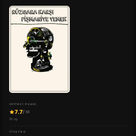
SEYIRCI PUANI
7.7
/ 10
16
oy
TIYATRO