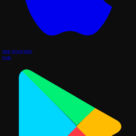
App Store'dan
İndir