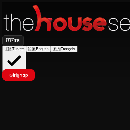
🇹🇷
TR
🇹🇷
Türkçe
🇬🇧
English
🇫🇷
Français
Giriş Yap