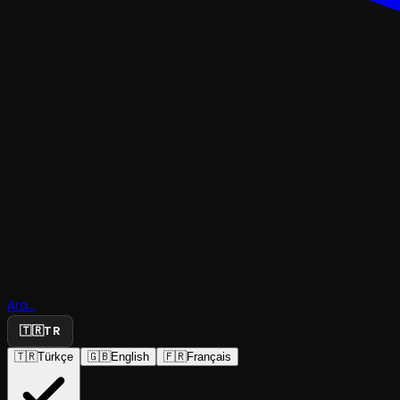
ÇOCUK & GENÇ
Ara...
Rüyalar Sa
🇹🇷
TR
🇹🇷
Türkçe
🇬🇧
English
🇫🇷
Français
The Box Entertainment
·
Kadıköy Barış M...