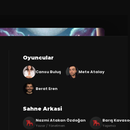
Oyuncular
Cansu Buluş
Mete Atalay
Berat Eren
Sahne Arkasi
Nazmi Atakan Özdoğan
Barış Kavaso
Yazar / Yönetmen
Yapımcı