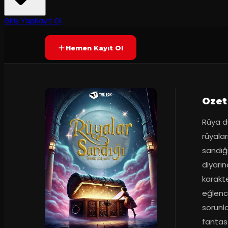
50
dakika
Prömiyer
2025
Yetersiz oy
YAKINDA
+4
Giriş Yap
Kayıt Ol
Hemen Kayıt Ol
Ozet
Rüya d
rüyalar
sandığı
diyarın
karakte
eğlenc
sorunla
fantast