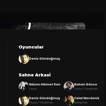
Oyuncular
Deniz Gündoğmuş
Sahne Arkasi
Nâzım Hikmet Ran
Bahan Gönce
Yazar
Yazar / Yönetmen
Deniz Gündoğmuş
Celal Mordeniz
Yazar / Yönetmen
Danışman