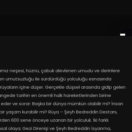
cımız neşesi, hüznü, çabuk alevlenen umudu ve derinlere 
n umutsuzluğu ile sürdürdüğü yolculuğu esnasında 
 rüyaların içine düşer. Gerçekle düşsel arasında gidip gelen 
üngede tarihin en önemli halk hareketlerinden birine 
k eder ve sorar: Başka bir dünya mümkün olabilir mi? İnsan 
bir yaşam kurabilir mi? Rüya – Şeyh Bedreddin Destanı, 
rden 600 sene önceye uzanan bir yolculuk. İki farklı 
al olaya; Gezi Direnişi ve Şeyh Bedreddin İsyanı’na, 