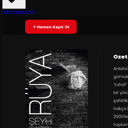
8.2
60
dakika
Prömiyer
09.10.2019
(
12
oy)
YAKINDA
Giriş Yap
Kayıt Ol
Hemen Kayıt Ol
Ozet
Anlatı
gömüle
‘tuhaf’
bir yör
şahitli
hakça 
2000’le
toplums