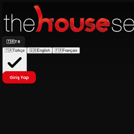
🇹🇷
TR
🇹🇷
Türkçe
🇬🇧
English
🇫🇷
Français
Giriş Yap