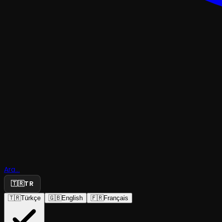
TRAJEDI & DRAM
Rüya: Şey
Bedreddin
Ara...
Destanı
🇹🇷
TR
🇹🇷
Türkçe
🇬🇧
English
🇫🇷
Français
Heybe Tiyatro
·
Kadıköy Barış M...