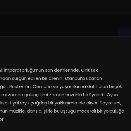
 İmparatorluğu’nun son demlerinde, Girit’teki 
ından sürgün edilen bir ailenin İstanbul’a uzanan 
ğu… Rüstem’in, Cemal’in ve yaşamlarına dahil olan birçok 
 kimi zaman gülünç kimi zaman hüzünlü hikâyeleri… Oyun 
sel tiyatroyu çağdaş bir yaklaşımla ele alıyor. Seyircisini, 
nun müzikle, dansla, şiirle buluştuğu maceralı bir yolculuğa 
or.