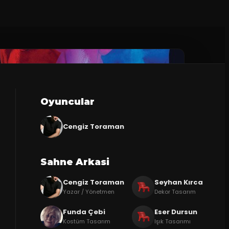
Oyuncular
Cengiz Toraman
Sahne Arkasi
Cengiz Toraman
Seyhan Kırca
Yazar / Yönetmen
Dekor Tasarım
Funda Çebi
Eser Dursun
Kostüm Tasarım
Işık Tasarımı