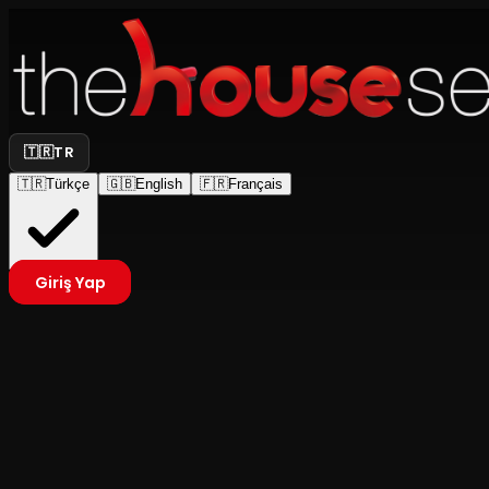
🇹🇷
TR
🇹🇷
Türkçe
🇬🇧
English
🇫🇷
Français
Giriş Yap