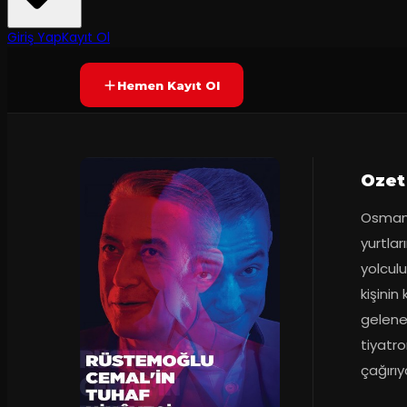
7.4
75
dakika
Prömiyer
14.04.2025
(
25
oy)
YAKINDA
Giriş Yap
Kayıt Ol
Hemen Kayıt Ol
Ozet
Osmanlı
yurtlar
yolculu
kişinin
gelenek
tiyatro
çağırıy