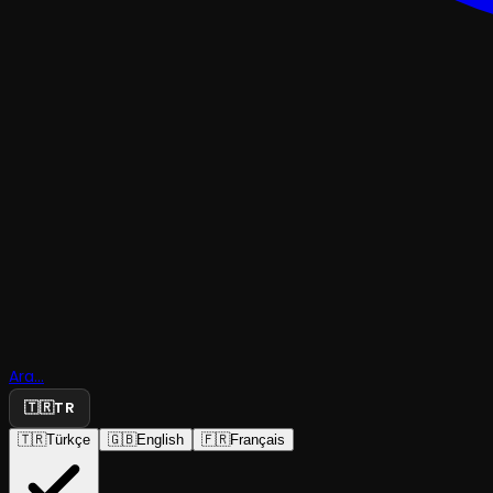
TRAJEDI & DRAM
Rüstemoğ
Cemal'in T
Ara...
Hikayesi
🇹🇷
TR
🇹🇷
Türkçe
🇬🇧
English
🇫🇷
Français
İzmir Devlet Tiyatrosu
·
Şinasi Sahnesi