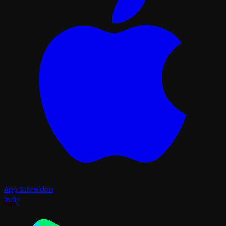
App Store'dan
İndir