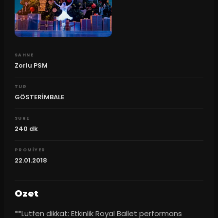
SAHNE
Zorlu PSM
TUR
GÖSTERİMBALE
SURE
240
dk
PROMIYER
22.01.2018
Ozet
**Lütfen dikkat: Etkinlik Royal Ballet performans 