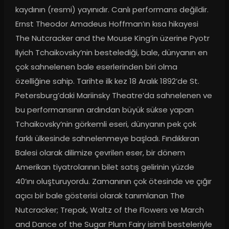
kaydının (resmi) yayınıdır. Canlı performans değildir. 
Ernst Theodor Amadeus Hoffman’ın kısa hikayesi 
The Nutcracker and the Mouse King’in üzerine Pyotr 
Ilyich Tchaikovsky’nin bestelediği, bale, dünyanın en 
çok sahnelenen bale eserlerinden biri olma 
özelliğine sahip. Tarihte ilk kez 18 Aralık 1892’de St. 
Petersburg’daki Mariinsky Theatre’da sahnelenen ve 
bu performansının ardından büyük sükse yapan 
Tchaikovsky’nin görkemli eseri, dünyanın pek çok 
farklı ülkesinde sahnelenmeye başladı. Fındıkkıran 
Balesi olarak dilimize çevrilen eser, bir dönem 
Amerikan tiyatrolarının bilet satış gelirinin yüzde 
40’ını oluşturuyordu. Zamanının çok ötesinde ve çığır 
açıcı bir bale gösterisi olarak tanımlanan The 
Nutcracker; Trepak, Waltz of the Flowers ve March 
and Dance of the Sugar Plum Fairy isimli besteleriyle 