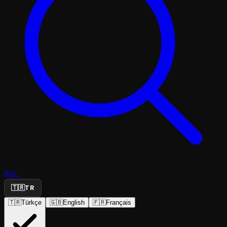
Ara...
🇹🇷
TR
🇹🇷
Türkçe
🇬🇧
English
🇫🇷
Français