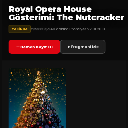
Royal Opera House
Gösterimi: The Nutcracker
240
dakika
Prömiyer
22.01.2018
Yetersiz oy
YAKINDA
Fragmani Izle
Hemen Kayıt Ol