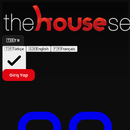
🇹🇷
TR
🇹🇷
Türkçe
🇬🇧
English
🇫🇷
Français
Giriş Yap