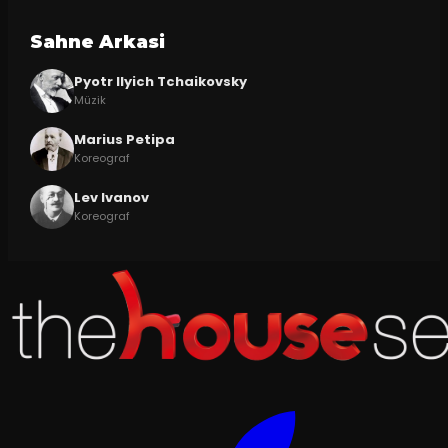
Sahne Arkasi
Pyotr Ilyich Tchaikovsky
Müzik
Marius Petipa
Koreograf
Lev Ivanov
Koreograf