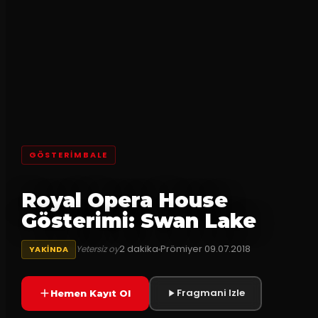
GÖSTERİMBALE
Royal Opera House
Gösterimi: Swan Lake
2
dakika
Prömiyer
09.07.2018
Yetersiz oy
YAKINDA
Fragmani Izle
Hemen Kayıt Ol