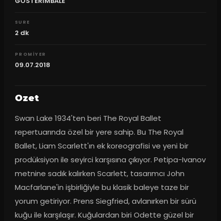
GÖSTERİMBALE
SURE
2
dk
PROMIYER
09.07.2018
Ozet
Swan Lake 1934'ten beri The Royal Ballet 
repertuarında özel bir yere sahip. Bu The Royal 
Ballet, Liam Scarlett'ın ek koreografisi ve yeni bir 
prodüksiyon ile seyirci karşısına çıkıyor. Petipa-Ivanov 
metnine sadık kalırken Scarlett, tasarımcı John 
Macfarlane'in işbirliğiyle bu klasik baleye taze bir 
yorum getiriyor. Prens Siegfried, avlanırken bir sürü 
kuğu ile karşılaşır. Kuğulardan biri Odette güzel bir 