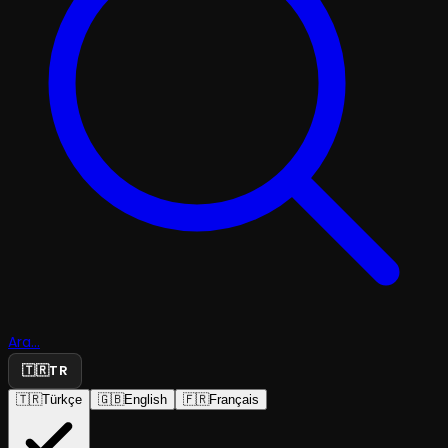
Ara...
🇹🇷
TR
🇹🇷
Türkçe
🇬🇧
English
🇫🇷
Français