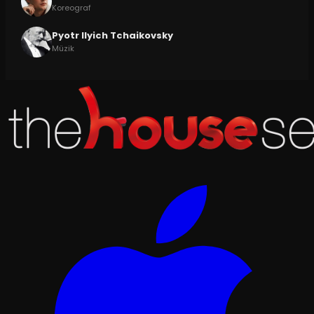
Koreograf
Pyotr Ilyich Tchaikovsky
Müzik