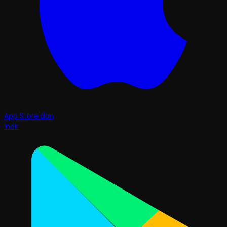
App Store'dan
İndir