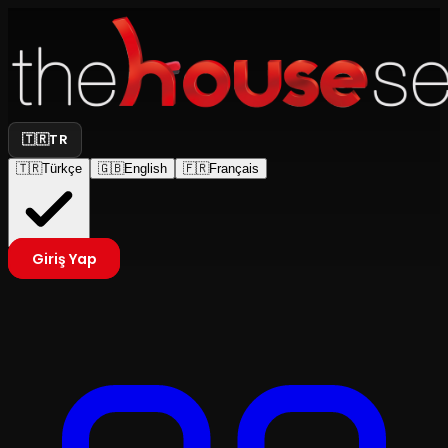
🇹🇷
TR
🇹🇷
Türkçe
🇬🇧
English
🇫🇷
Français
Giriş Yap