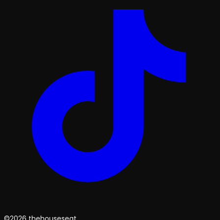
©2026 thehouseseat