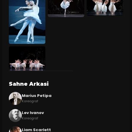
Sahne Arkasi
Marius Petipa
Koreograf
Lev Ivanov
Koreograf
Liam Scarlett