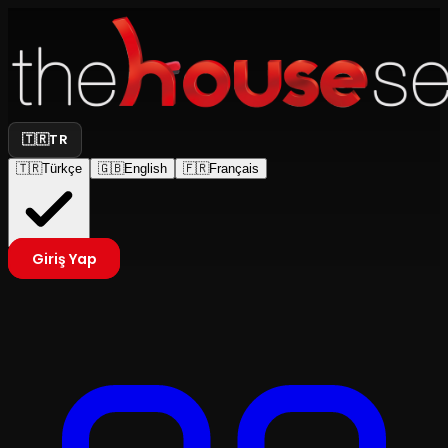
🇹🇷
TR
🇹🇷
Türkçe
🇬🇧
English
🇫🇷
Français
Giriş Yap