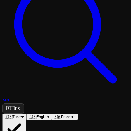
Ara...
🇹🇷
TR
🇹🇷
Türkçe
🇬🇧
English
🇫🇷
Français