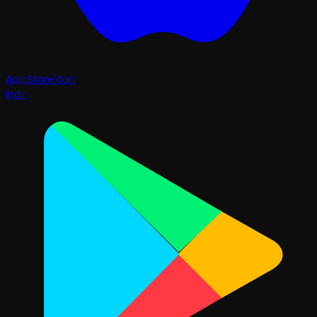
App Store'dan
İndir