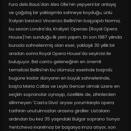
Fura dels Baus'dan Alex Olle'nin yepyeni bir anlayış 
ve çağdaş bir yaklaşımla sahneye koyduğu, ünlü 
İtalyan besteci Vincenzo Bellini'nin başyapıtı Norma, 
bu sezon Londra'da, Kraliyet Operası (Royal Opera 
House)'nın sunduğu ilk yeni yapım. En son 1987 yılında 
burada sahnelenmiş olan eser, yaklaşık 30 yıllık bir 
aradan sonra Royal Opera House'da seyircisi ile 
buluşuyor. Bel canto geleneğinin en önemli 
temsilcisi Bellini'nin bu ölümsüz eserinde başrolü 
bugüne kadar dünyanın en büyük sahnelerinde, 
başta Maria Callas ve Leyla Gencer olmak üzere en 
seçkin sopranolar oynayıp, özellikle de, zihinlerden 
silinmeyen 'Casta Diva' aryası yorumlarıyla opera 
tarihinin unutulmazları arasına girdiler. Ustaların 
ardından bu kez 35 yaşındaki Bulgar soprano Sonya 
Yentcheva inanılmaz bir başarıya imza atıyor, son 