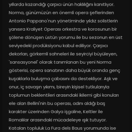
yıllarda kazandığı çarpıcı ünün haklılığını kanıtlıyor. 
Norma, günümüzün en önemli opera şeflerinden 
Antonio Pappano'nun yönetiminde yıldız solistlerin 
yanısıra Kraliyet Operası orkestra ve korosunun bir 
şölene dönüşen üstün yorumu ile bu sezonun en üst 
seviyedeki prodüksiyonu kabul ediliyor. Çarpıcı 
dekorları, görkemli sahneleri ile seyirciyi büyüleyen, 
'sansasyonel' olarak tanımlanan bu yeni Norma 
gösterisi, opera sanatının daha büyük oranda genç 
kuşaklarla buluşma çabasını da destekliyor. Aşk ve 
onur, iç savaşın yıkımı, bireyin kişisel tutkularıyla 
toplumun beklentileri arasındaki ikilemi gibi konuları 
ele alan Bellini'nin bu operası, adını aldığı baş 
karakter üzerinden Galya işgaline, Keltler ile 
Romalılar arasındaki mücadeleye ışık tutuyor. 
Katalan topluluk La Fura dels Baus yorumunda ise 