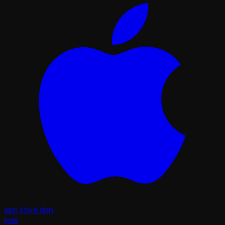
App Store'dan
İndir