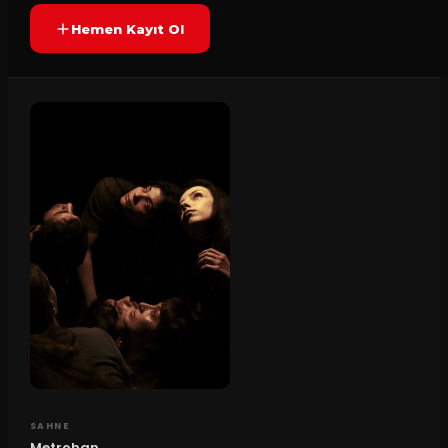
Hemen Kayıt Ol
SAHNE
Metrohan