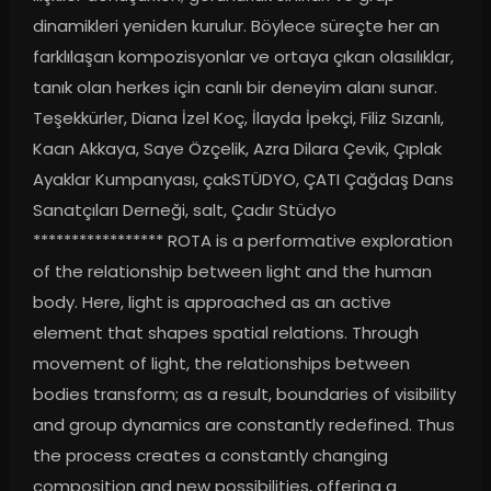
dinamikleri yeniden kurulur. Böylece süreçte her an 
farklılaşan kompozisyonlar ve ortaya çıkan olasılıklar, 
tanık olan herkes için canlı bir deneyim alanı sunar. 
Teşekkürler, Diana İzel Koç, İlayda İpekçi, Filiz Sızanlı, 
Kaan Akkaya, Saye Özçelik, Azra Dilara Çevik, Çıplak 
Ayaklar Kumpanyası, çakSTÜDYO, ÇATI Çağdaş Dans 
Sanatçıları Derneği, salt, Çadır Stüdyo 
***************** ROTA is a performative exploration 
of the relationship between light and the human 
body. Here, light is approached as an active 
element that shapes spatial relations. Through 
movement of light, the relationships between 
bodies transform; as a result, boundaries of visibility 
and group dynamics are constantly redefined. Thus 
the process creates a constantly changing 
composition and new possibilities, offering a 