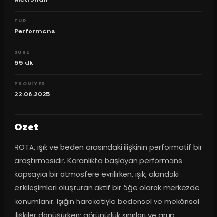
TUR
Performans
SURE
55
dk
PROMIYER
22.06.2025
Ozet
ROTA, ışık ve beden arasındaki ilişkinin performatif bir 
araştırmasıdır. Karanlıkta başlayan performans 
kapsayıcı bir atmosfere evrilirken, ışık, alandaki 
etkileşimleri oluşturan aktif bir öğe olarak merkezde 
konumlanır. Işığın hareketiyle bedensel ve mekânsal 
ilişkiler dönüşürken; görünürlük sınırları ve grup 