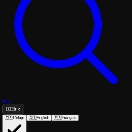
Ara...
🇹🇷
TR
🇹🇷
Türkçe
🇬🇧
English
🇫🇷
Français