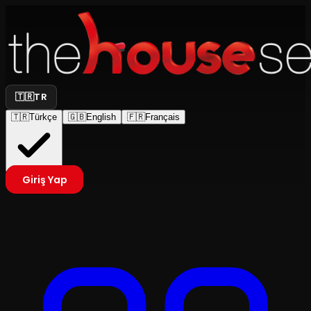
🇹🇷
TR
🇹🇷
Türkçe
🇬🇧
English
🇫🇷
Français
Giriş Yap