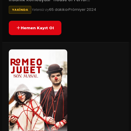
65
dakika
Prömiyer
2024
Yetersiz oy
YAKINDA
Hemen Kayıt Ol