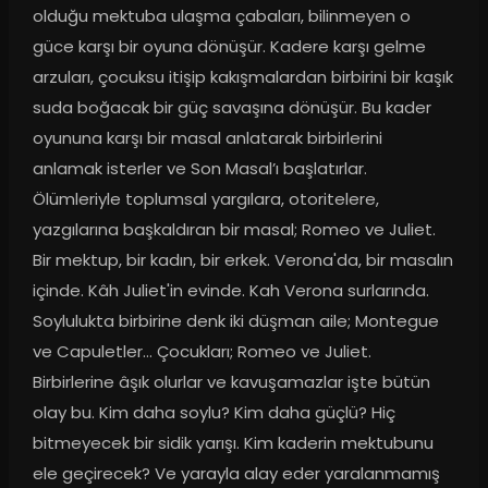
olduğu mektuba ulaşma çabaları, bilinmeyen o 
güce karşı bir oyuna dönüşür. Kadere karşı gelme 
arzuları, çocuksu itişip kakışmalardan birbirini bir kaşık 
suda boğacak bir güç savaşına dönüşür. Bu kader 
oyununa karşı bir masal anlatarak birbirlerini 
anlamak isterler ve Son Masal’ı başlatırlar. 
Ölümleriyle toplumsal yargılara, otoritelere, 
yazgılarına başkaldıran bir masal; Romeo ve Juliet. 
Bir mektup, bir kadın, bir erkek. Verona'da, bir masalın 
içinde. Kâh Juliet'in evinde. Kah Verona surlarında. 
Soylulukta birbirine denk iki düşman aile; Montegue 
ve Capuletler… Çocukları; Romeo ve Juliet. 
Birbirlerine âşık olurlar ve kavuşamazlar işte bütün 
olay bu. Kim daha soylu? Kim daha güçlü? Hiç 
bitmeyecek bir sidik yarışı. Kim kaderin mektubunu 
ele geçirecek? Ve yarayla alay eder yaralanmamış 