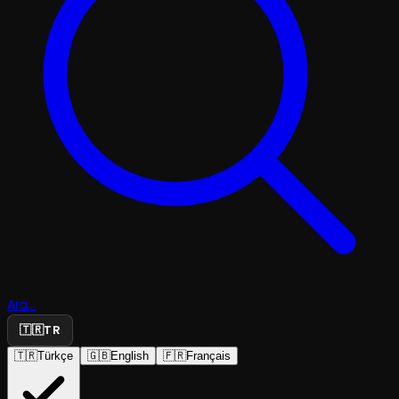
Ara...
🇹🇷
TR
🇹🇷
Türkçe
🇬🇧
English
🇫🇷
Français