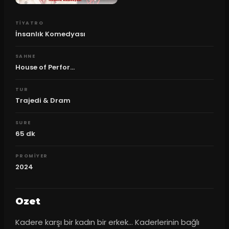
TIYATRO
İnsanlık Komedyası
SAHNE
House of Perfor...
TUR
Trajedi & Dram
SURE
65
dk
PROMIYER
2024
Ozet
Kadere karşı bir kadın bir erkek… Kaderlerinin bağlı 