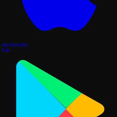
App Store'dan
İndir