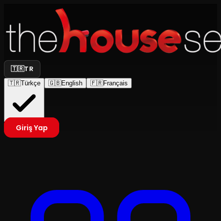
🇹🇷
TR
🇹🇷
Türkçe
🇬🇧
English
🇫🇷
Français
Giriş Yap