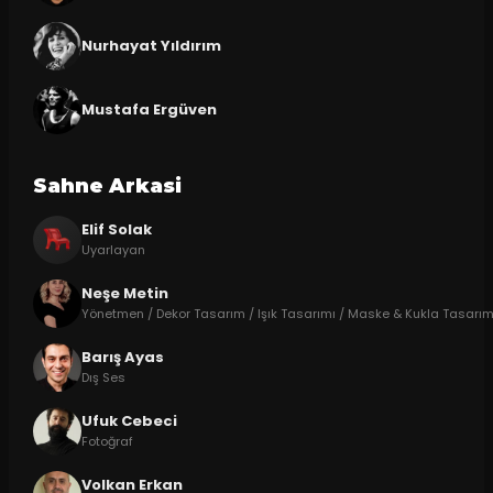
Nurhayat Yıldırım
Mustafa Ergüven
Sahne Arkasi
Elif Solak
Uyarlayan
Neşe Metin
Yönetmen / Dekor Tasarım / Işık Tasarımı / Maske & Kukla Tasarı
Barış Ayas
Dış Ses
Ufuk Cebeci
Fotoğraf
Volkan Erkan