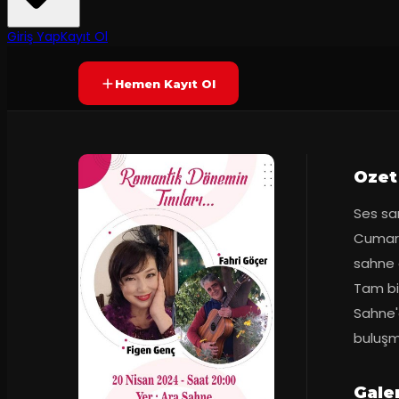
Prömiyer
2024
Yetersiz oy
YAKINDA
Giriş Yap
Kayıt Ol
Hemen Kayıt Ol
Ozet
Ses san
Cumart
sahne al
Tam bil
Sahne'd
buluşm
Galer