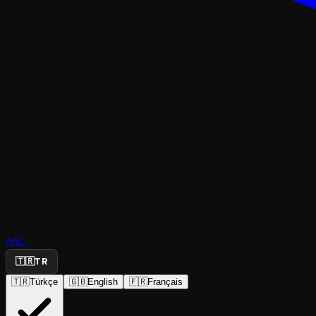
MÜZİK
Romantik
Dönemin
Ara...
🇹🇷
TR
Tınıları...
🇹🇷
Türkçe
🇬🇧
English
🇫🇷
Français