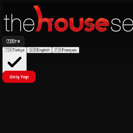
🇹🇷
TR
🇹🇷
Türkçe
🇬🇧
English
🇫🇷
Français
Giriş Yap