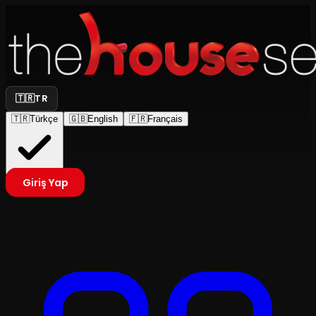
🇹🇷
TR
🇹🇷
Türkçe
🇬🇧
English
🇫🇷
Français
Giriş Yap