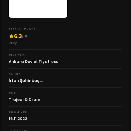
SEYIRCI PUANI
6.3
/ 10
21
oy
TIYATRO
Ankara Devlet Tiyatrosu
SAHNE
İrfan Şahinbaş ...
TUR
Trajedi & Dram
PROMIYER
16.11.2022