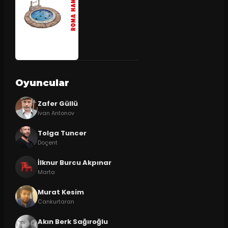
Oyuncular
Zafer Güllü
Ivan Antonov
Tolga Tuncer
Doçent
İlknur Burcu Akpınar
Marta
Murat Kesim
Cankurtaran
Akın Berk Sağıroğlu