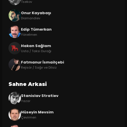
Tsekov
Onur Kayabaşı
Diamandiev
Edip Tümerkan
Yönetmen
Hakan Sağlam
Usta / Taksi Durağı
Fatmanur İsmailçebi
Rejisör / Sağır ve Dilsiz
Sahne Arkasi
Stanislav Stratiev
Yazar
Hüseyin Mevsim
Çevirmen