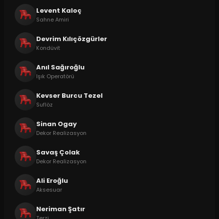
Levent Kaloç
Sahne Amiri
Devrim Kılıçözgürler
Kondüvit
Anıl Sağıroğlu
Işık Operatörü
Kevser Burcu Tezel
Suflöz
Sinan Ogay
Dekor Realizasyon
Savaş Çolak
Dekor Realizasyon
Ali Eroğlu
Aksesuar
Neriman Şatır
Terzi