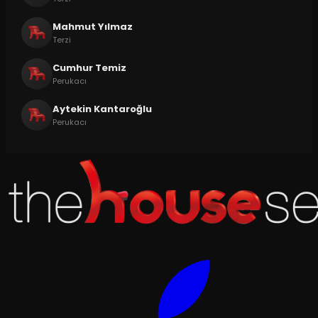
Mahmut Yılmaz
Terzi
Cumhur Temiz
Perukacı
Aytekin Kantaroğlu
Perukacı