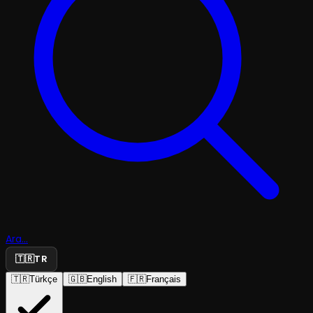
Ara...
🇹🇷
TR
🇹🇷
Türkçe
🇬🇧
English
🇫🇷
Français