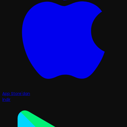
App Store'dan
İndir