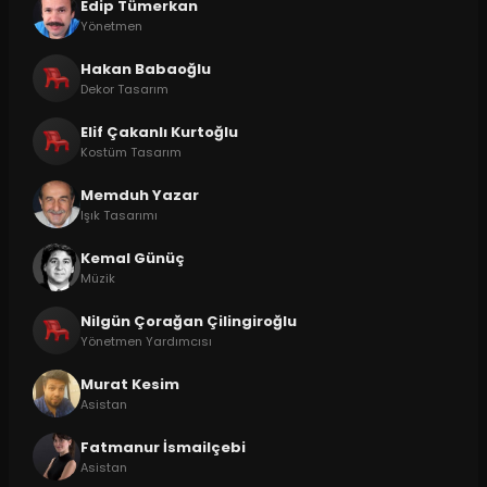
Edip Tümerkan
Yönetmen
Hakan Babaoğlu
Dekor Tasarım
Elif Çakanlı Kurtoğlu
Kostüm Tasarım
Memduh Yazar
Işık Tasarımı
Kemal Günüç
Müzik
Nilgün Çorağan Çilingiroğlu
Yönetmen Yardımcısı
Murat Kesim
Asistan
Fatmanur İsmailçebi
Asistan