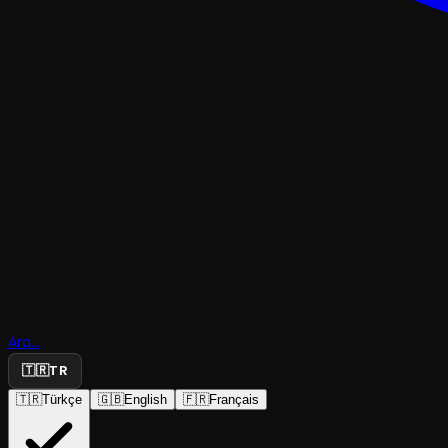
MÜZIKAL & KABARE
Ara...
🇹🇷
TR
Rock Müzik
🇹🇷
Türkçe
🇬🇧
English
🇫🇷
Français