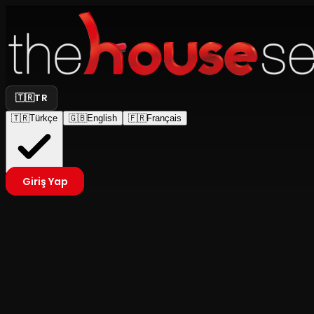
🇹🇷
TR
🇹🇷
Türkçe
🇬🇧
English
🇫🇷
Français
Giriş Yap