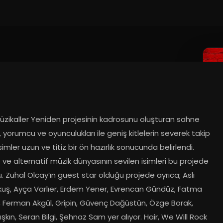
üzikaller Yeniden projesinin kadrosunu oluşturan sahne 
 yorumcu ve oyunculukları ile geniş kitlelerin severek takip 
isimler uzun ve titiz bir ön hazırlık sonucunda belirlendi. 
 ve alternatif müzik dünyasının sevilen isimleri bu projede 
. Zuhal Olcay’ın guest star olduğu projede ayrıca; Aslı 
uş, Ayça Varlıer, Erdem Yener, Evrencan Gündüz, Fatma 
, Ferman Akgül, Gripin, Güvenç Dağüstün, Özge Borak, 
şkın, Seran Bilgi, Şehnaz Sam yer alıyor. Hair, We Will Rock 