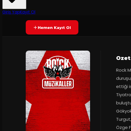
Prömiyer
24.09.2018
Yetersiz oy
YAKINDA
Giriş Yap
Kayıt Ol
Hemen Kayıt Ol
Ozet
Rock M
duruşu,
ettiği 
Tiyatro
buluştu
Gökyok
Turgut
Özge Fı