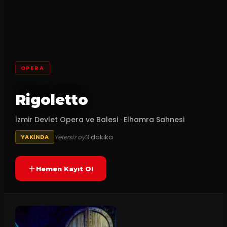
OPERA
Rigoletto
İzmir Devlet Opera ve Balesi
·
Elhamra Sahnesi
3
dakika
Yetersiz oy
YAKINDA
Hemen Kayıt Ol