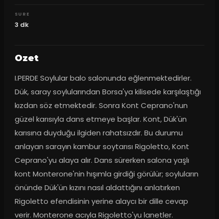
SURE
3
dk
Ozet
I.PERDE Soylular balo salonunda eğlenmektedirler. 
Dük, saray soylularından Borsa'ya kilisede karşılaştığı 
kızdan söz etmektedir. Sonra Kont Ceprano'nun 
güzel karısıyla dans etmeye başlar. Kont, Dük'ün 
karısına duyduğu ilgiden rahatsızdır. Bu durumu 
anlayan sarayın kambur soytarısı Rigoletto, Kont 
Ceprano'yu alaya alır. Dans sürerken salona yaşlı 
kont Monterone'nin hışımla girdiği görülür; soyluların 
önünde Dük'ün kızını nasıl aldattığını anlatırken 
Rigoletto efendisinin yerine alaycı bir dille cevap 
verir. Monterone acıyla Rigoletto'yu lanetler. 