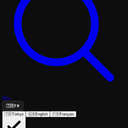
Ara...
🇹🇷
TR
🇹🇷
Türkçe
🇬🇧
English
🇫🇷
Français