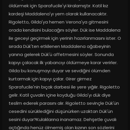
öldürmek için Sparafucile'yi kiralamıştır. Katil kız 
kardeşi Maddalena'yı yem olarak kullanacaktır. 
Rigoletto, Gilda'ya hemen Verona'ya gitmesini 
orada kendisini bulacağını söyler. Dük ise Maddalena 
ile geceyi geçirmek için yerinin hazırlanmasını ister. O 
sırada Dük'ten etkilenen Maddalena ağabeyinin 
yanına gelerek Dük'ü affetmesini söyler. Sonunda 
kapıyı çalacak ilk yabancıyı öldürmeye karar verirler. 
Gilda bu konuşmayı duyar ve sevdiğini ölümden 
kurtarmak için kapıyı çalar. Girer girmez 
Sparafucile'nin bıçak darbesi ile yere yığılır. Rigoletto 
gelir. Katil çuvalın içine koyduğu Gilda'yı dük diye 
teslim ederek parasını alır. Rigoletto sevinçle Dük'ün 
cesedini sürüklediğini düşünürken uzaktan Dük'ün 
sesini duyar?Kulaklarına inanamaz. Dehşetle çuvalı 
açtığında henüz ölmemiş olan kızının son sözlerini 