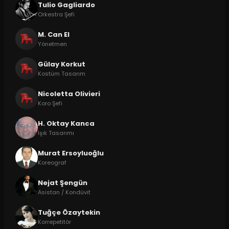
Tulio Gagliardo
Orkestra Şefi
M. Can El
Yönetmen
Gülay Korkut
Kostüm Tasarım
Nicoletta Olivieri
Koro Şefi
H. Oktay Kanca
Işık Tasarımı
Murat Ersoyluoğlu
Koreograf
Nejat Şengün
Asistan / Kondüvit
Tuğçe Özaytekin
Korrepetitör