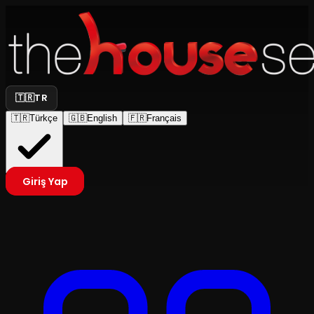
🇹🇷
TR
🇹🇷
Türkçe
🇬🇧
English
🇫🇷
Français
Giriş Yap