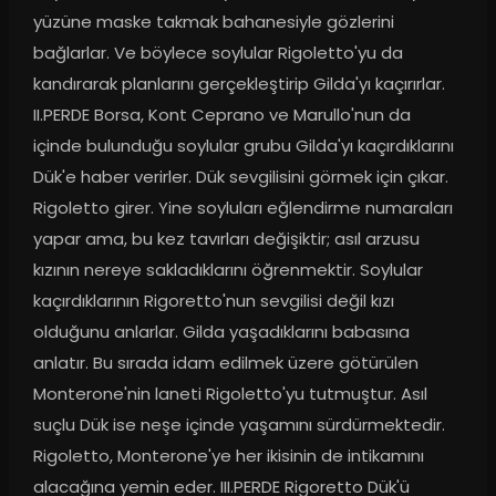
yüzüne maske takmak bahanesiyle gözlerini 
bağlarlar. Ve böylece soylular Rigoletto'yu da 
kandırarak planlarını gerçekleştirip Gilda'yı kaçırırlar. 
II.PERDE Borsa, Kont Ceprano ve Marullo'nun da 
içinde bulunduğu soylular grubu Gilda'yı kaçırdıklarını 
Dük'e haber verirler. Dük sevgilisini görmek için çıkar. 
Rigoletto girer. Yine soyluları eğlendirme numaraları 
yapar ama, bu kez tavırları değişiktir; asıl arzusu 
kızının nereye sakladıklarını öğrenmektir. Soylular 
kaçırdıklarının Rigoretto'nun sevgilisi değil kızı 
olduğunu anlarlar. Gilda yaşadıklarını babasına 
anlatır. Bu sırada idam edilmek üzere götürülen 
Monterone'nin laneti Rigoletto'yu tutmuştur. Asıl 
suçlu Dük ise neşe içinde yaşamını sürdürmektedir. 
Rigoletto, Monterone'ye her ikisinin de intikamını 
alacağına yemin eder. III.PERDE Rigoretto Dük'ü 