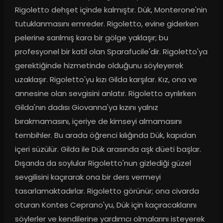
Rigoletto dehşet içinde kalmıştır. Dük, Monterone'nin 
tutuklanmasını emreder. Rigoletto, evine giderken 
pelerine sarılmış kara bir gölge yaklaşır; bu 
profesyonel bir katil olan Sparafucile'dir. Rigoletto'ya 
gerektiğinde hizmetinde olduğunu söyleyerek 
uzaklaşır. Rigoletto'yu kızı Gilda karşılar. Kız, ona ve 
annesine olan sevgisini anlatır. Rigoletto ayrılırken 
Gilda'nın dadısı Giovanna'ya kızını yalnız 
bırakmamasını, içeriye de kimseyi almamasını 
tembihler. Bu arada öğrenci kılığında Dük, kapıdan 
içeri süzülür. Gilda ile Dük arasında aşk düeti başlar. 
Dışarıda da soylular Rigoletto'nun gizlediği güzel 
sevgilisini kaçırarak ona bir ders vermeyi 
tasarlamaktadırlar. Rigoletto görünür; ona civarda 
oturan Kontes Ceprano'yu, Dük için kaçıracaklarını 
söylerler ve kendilerine yardımcı olmalarını isteyerek 