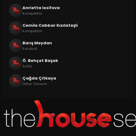
Anrietta Iosifova
Korrepetitör
Cemile Cabbar Kızılateşli
Korrepetitör
Barış Meydan
Kondüvit
Ö. Behçet Başak
Suflör
Çağda Çitkaya
Dekor Tasarım