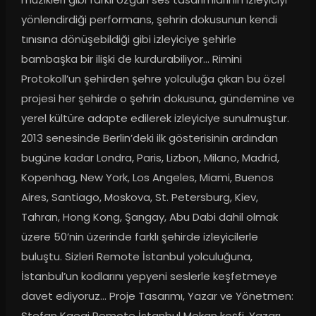
yönlendirdiği performans, şehrin dokusunun kendi 
tınısına dönüşebildiği gibi izleyiciye şehirle 
bambaşka bir ilişki de kurdurabiliyor... Rimini 
Protokoll’un şehirden şehre yolculuğa çıkan bu özel 
projesi her şehirde o şehrin dokusuna, gündemine ve 
yerel kültüre adapte edilerek izleyiciye sunulmuştur. 
2013 senesinde Berlin’deki ilk gösterisinin ardından 
bugüne kadar Londra, Paris, Lizbon, Milano, Madrid, 
Kopenhag, New York, Los Angeles, Miami, Buenos 
Aires, Santiago, Moskova, St. Petersburg, Kiev, 
Tahran, Hong Kong, Şangay, Abu Dabi dahil olmak 
üzere 50’nin üzerinde farklı şehirde izleyicilerle 
buluştu. Sizleri Remote İstanbul yolculuğuna, 
İstanbul’un kodlarını yepyeni seslerle keşfetmeye 
davet ediyoruz... Proje Tasarımı, Yazar ve Yönetmen: 
Stefan Kaegi Remote İstanbul Mekan keşfi, Yazarı 