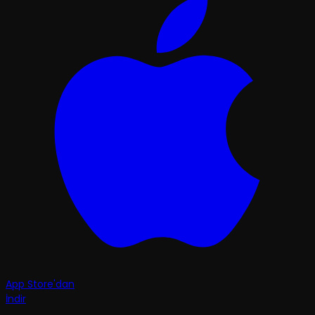
App Store'dan
İndir