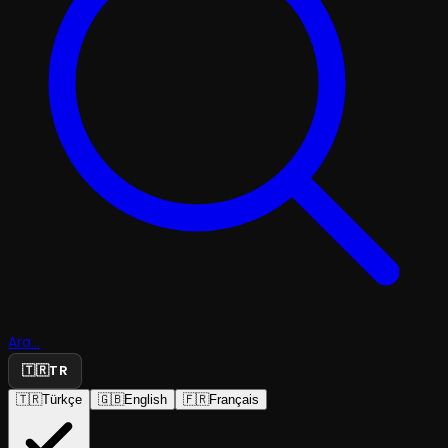
Ara...
🇹🇷
TR
🇹🇷
Türkçe
🇬🇧
English
🇫🇷
Français