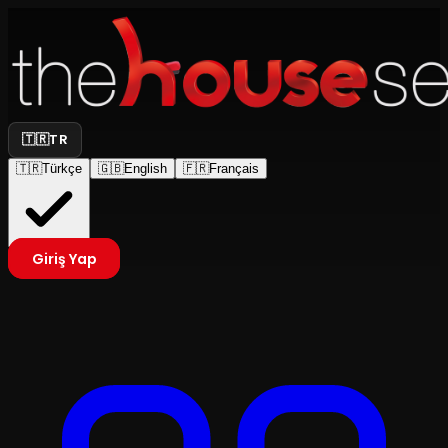
🇹🇷
TR
🇹🇷
Türkçe
🇬🇧
English
🇫🇷
Français
Giriş Yap