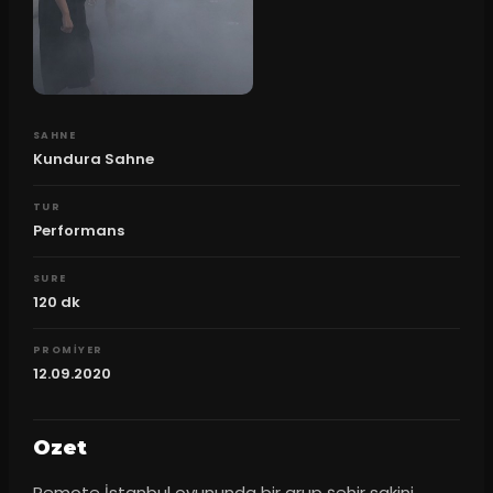
SAHNE
Kundura Sahne
TUR
Performans
SURE
120
dk
PROMIYER
12.09.2020
Ozet
Remote İstanbul oyununda bir grup şehir sakini 