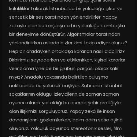
kulaklıklar takarak İstanbul’da bir yolculuğa çıkar ve 
sentetik bir ses tarafından yönlendirilirler. Yapay 
zekayla olan bu karşılaşma bu yolculuğu bambaşka 
bir deneyime dönüştürür. Algoritmalar tarafından 
yönlendirilirken aslında bizler kimi takip ediyor oluruz? 
Hep bir aradayken ortaklaşa kararları nasıl alabiliriz? 
Birbirimizi seyrederken ve etkilenirken, kişisel kararlar 
veririz ama yine de bir grubun parçası olarak kalır 
mıyız? Anadolu yakasında belirtilen buluşma 
noktasında bu yolculuk başlıyor. Sahnenin İstanbul 
sokaklarının olduğu, izleyicilerin de zaman zaman 
oyuncu olarak yer aldığı bu eserde şehir pratiğiyle 
olan ilişkimizi sorguluyoruz. Yapay zekâ ile insan 
davranışlarını gözlemlerken, adım adım sese aşina 
oluyoruz. Yolculuk boyunca stereofonik sesler, film 
müzikleri gibi farklı özgün ses tasarımlarının izleyiciyi 