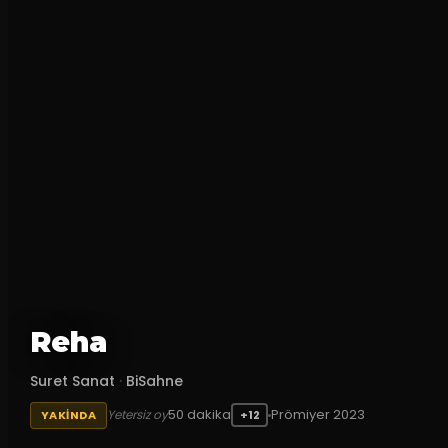
Reha
Suret Sanat
·
BiSahne
50
dakika
Prömiyer
2023
Yetersiz oy
YAKINDA
+12