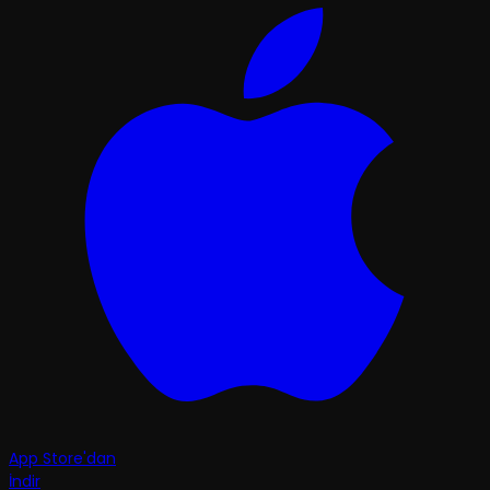
App Store'dan
İndir