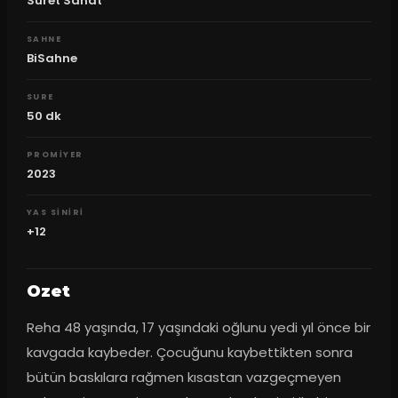
Suret Sanat
SAHNE
BiSahne
SURE
50
dk
PROMIYER
2023
YAS SINIRI
+12
Ozet
Reha 48 yaşında, 17 yaşındaki oğlunu yedi yıl önce bir 
kavgada kaybeder. Çocuğunu kaybettikten sonra 
bütün baskılara rağmen kısastan vazgeçmeyen 