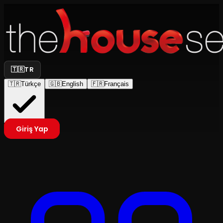
🇹🇷
TR
🇹🇷
Türkçe
🇬🇧
English
🇫🇷
Français
Giriş Yap