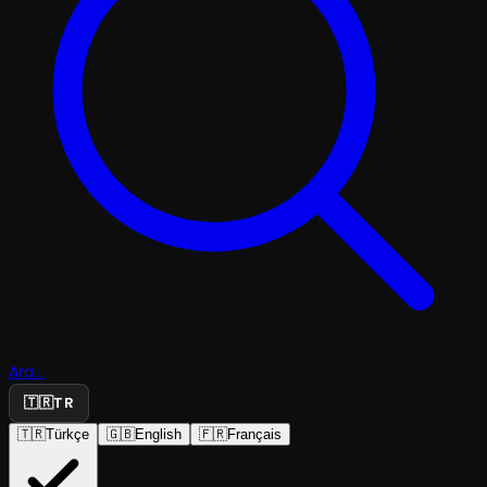
Ara...
🇹🇷
TR
🇹🇷
Türkçe
🇬🇧
English
🇫🇷
Français