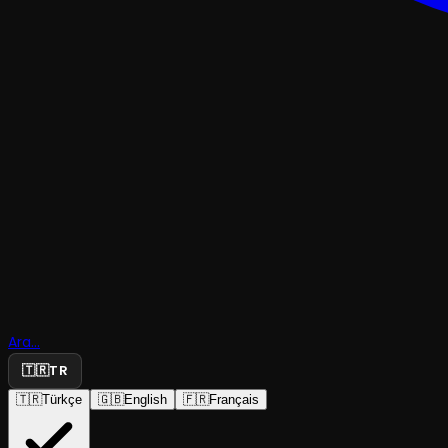
TRAJEDI & DRAM
Ara...
Red Light 
🇹🇷
TR
🇹🇷
Türkçe
🇬🇧
English
🇫🇷
Français
NoAct
·
Kadıköy Boa Sah...