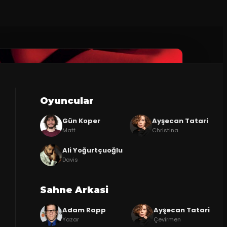
Oyuncular
Gün Koper
Ayşecan Tatari
Matt
Christina
Ali Yoğurtçuoğlu
Davis
Sahne Arkasi
Adam Rapp
Ayşecan Tatari
Yazar
Çevirmen