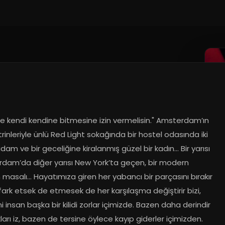
2019
de kendi kendine bitmesine izin vermelisin." Amsterdam’ın 
trinleriyle ünlü Red Light sokağında bir hostel odasında iki 
am ve bir geceliğine kiralanmış güzel bir kadın... Bir yarısı 
dam’da diğer yarısı New York’ta geçen, bir modern 
asalı… Hayatımıza giren her yabancı bir parçasını bırakır 
fark etsek de etmesek de her karşılaşma değiştirir bizi, 
i insan başka bir kilidi zorlar içimizde. Bazen daha derindir 
kları iz, bazen de tersine öylece kayıp giderler içimizden. 