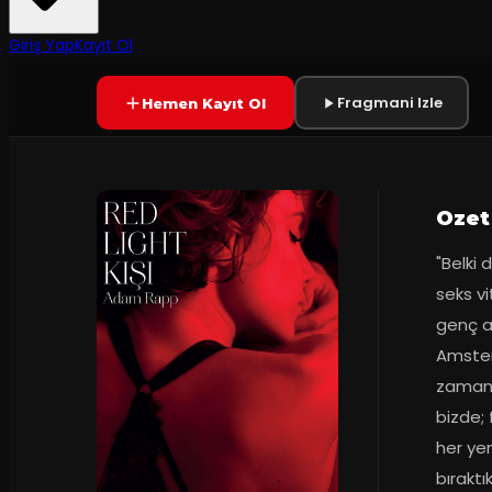
7.7
2
dakika
Prömiyer
23.02.
(
210
oy)
YAKINDA
+18
Giriş Yap
Kayıt Ol
Fragmani Izle
Hemen Kayıt Ol
Ozet
"Belki 
seks vi
genç ad
Amster
zaman m
bizde; 
her yen
bıraktı