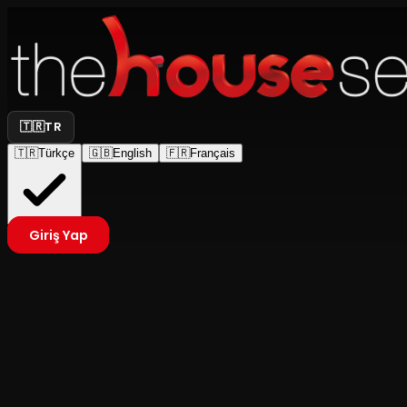
🇹🇷
TR
🇹🇷
Türkçe
🇬🇧
English
🇫🇷
Français
Giriş Yap