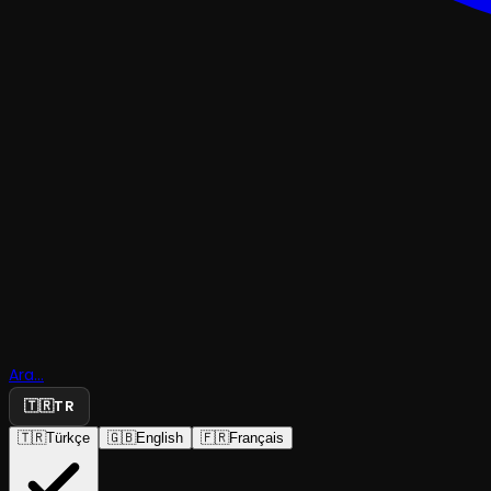
GÖSTERI
Razzle Daz
Öğrenci
Ara...
Showcase'
🇹🇷
TR
🇹🇷
Türkçe
🇬🇧
English
🇫🇷
Français
VOID
·
Claphall