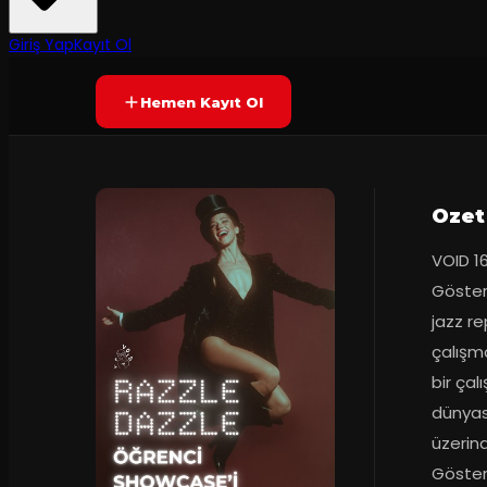
60
dakika
Prömiyer
12.06.20
Yetersiz oy
YAKINDA
+13
Giriş Yap
Kayıt Ol
Hemen Kayıt Ol
Ozet
VOID 1
Gösteri
jazz re
çalışm
bir çal
dünyas
üzerind
Gösteri