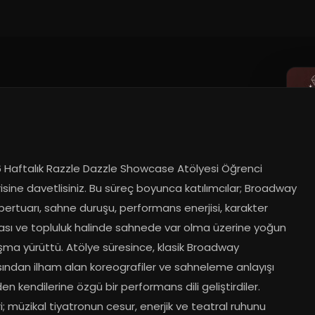
26
6 Haftalık Razzle Dazzle Showcase Atölyesi Öğrenci 
sine davetlisiniz. Bu süreç boyunca katılımcılar; Broadway 
pertuarı, sahne duruşu, performans enerjisi, karakter 
ası ve topluluk halinde sahnede var olma üzerine yoğun 
ışma yürüttü. Atölye süresince, klasik Broadway 
ından ilham alan koreografiler ve sahneleme anlayışı 
en kendilerine özgü bir performans dili geliştirdiler. 
; müzikal tiyatronun cesur, enerjik ve teatral ruhunu 