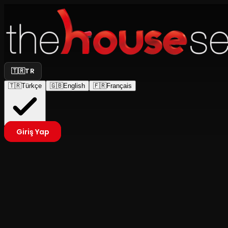
🇹🇷
TR
🇹🇷
Türkçe
🇬🇧
English
🇫🇷
Français
Giriş Yap