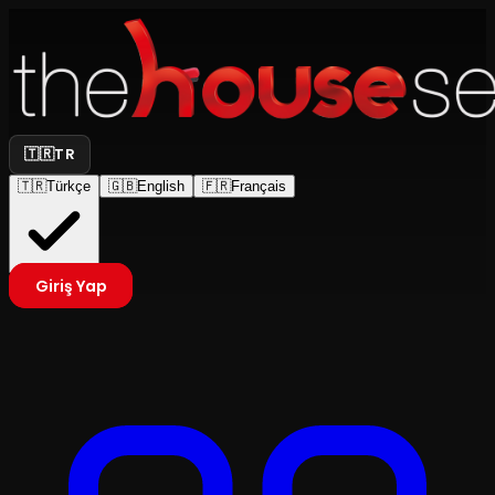
🇹🇷
TR
🇹🇷
Türkçe
🇬🇧
English
🇫🇷
Français
Giriş Yap