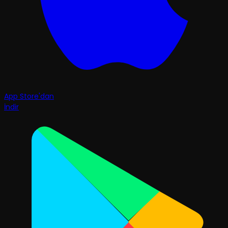
App Store'dan
İndir