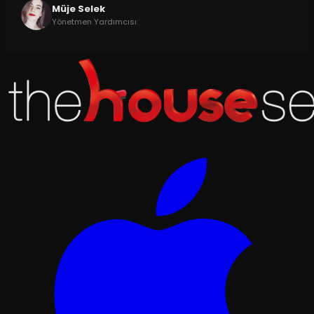
Müje Selek
Yönetmen Yardımcısı