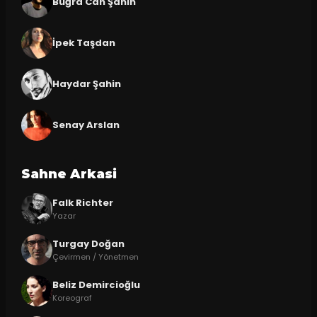
Buğra Can Şahin
İpek Taşdan
Haydar Şahin
Senay Arslan
Sahne Arkasi
Falk Richter
Yazar
Turgay Doğan
Çevirmen / Yönetmen
Beliz Demircioğlu
Koreograf