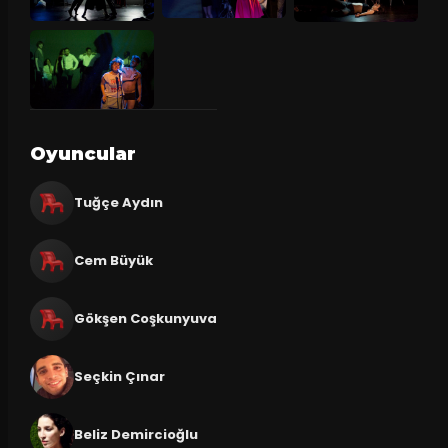
Oyuncular
Tuğçe Aydın
Cem Büyük
Gökşen Coşkunyuva
Seçkin Çınar
Beliz Demircioğlu