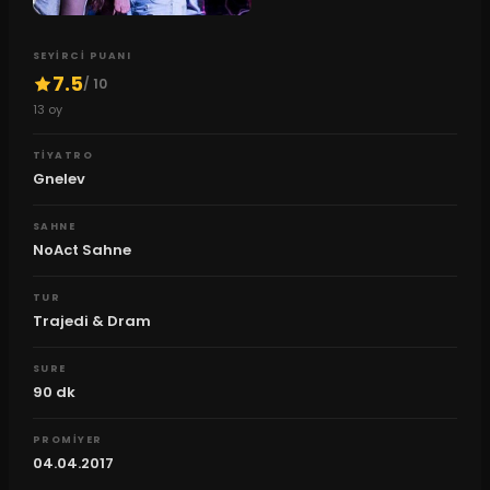
SEYIRCI PUANI
7.5
/ 10
13
oy
TIYATRO
Gnelev
SAHNE
NoAct Sahne
TUR
Trajedi & Dram
SURE
90
dk
PROMIYER
04.04.2017