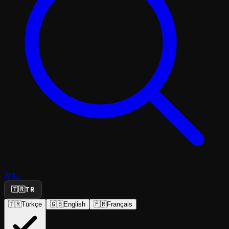
Ara...
🇹🇷
TR
🇹🇷
Türkçe
🇬🇧
English
🇫🇷
Français