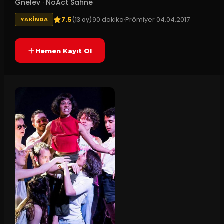
Gnelev
·
NoAct Sahne
7.5
90
dakika
Prömiyer
04.04.2017
(
13
oy)
YAKINDA
Hemen Kayıt Ol