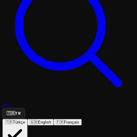
Ara...
🇹🇷
TR
🇹🇷
Türkçe
🇬🇧
English
🇫🇷
Français