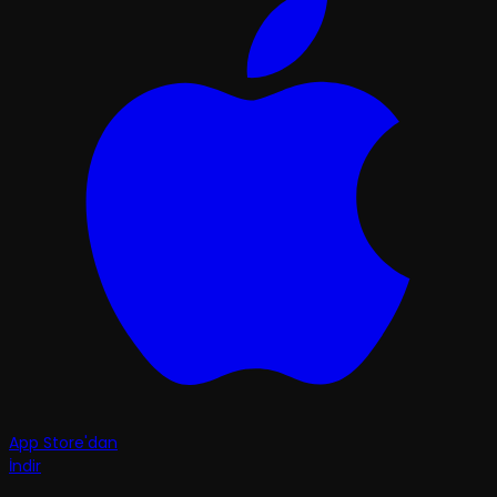
App Store'dan
İndir