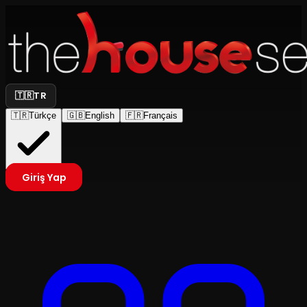
🇹🇷
TR
🇹🇷
Türkçe
🇬🇧
English
🇫🇷
Français
Giriş Yap