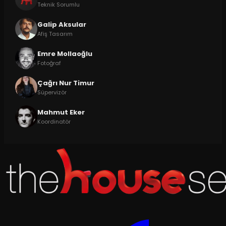
Teknik Sorumlu
Galip Aksular
Afiş Tasarım
Emre Mollaoğlu
Fotoğraf
Çağrı Nur Timur
Süpervizör
Mahmut Eker
Koordinatör