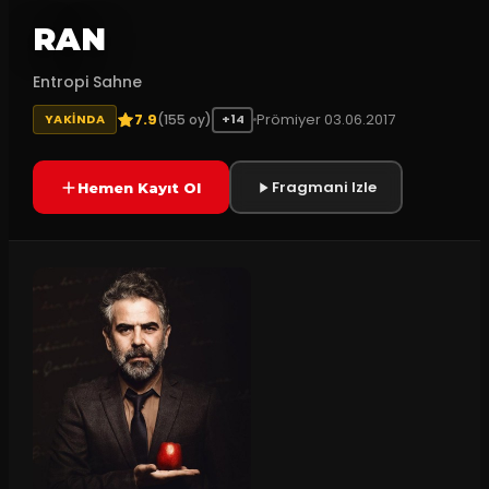
RAN
Entropi Sahne
7.9
Prömiyer
03.06.2017
(
155
oy)
YAKINDA
+14
Fragmani Izle
Hemen Kayıt Ol