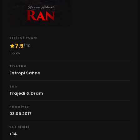
SEYIRCI PUANI
7.9
/ 10
155
oy
TIYATRO
Entropi Sahne
TUR
Trajedi & Dram
PROMIYER
03.06.2017
YAS SINIRI
+14