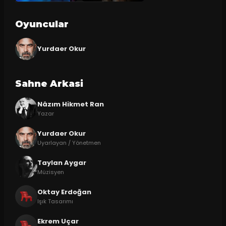
Oyuncular
Yurdaer Okur
Sahne Arkasi
Nâzım Hikmet Ran
Yazar
Yurdaer Okur
Uyarlayan / Yönetmen
Taylan Aygar
Müzisyen
Oktay Erdoğan
Işık Tasarımı
Ekrem Uçar