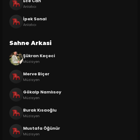
Ece Can
Anlatıcı
İpek Sonal
Anlatıcı
Sahne Arkasi
Şükran Keçeci
Müzisyen
Merve Biçer
Müzisyen
Gökalp Namlısoy
Müzisyen
Burak Kısaoğlu
Müzisyen
Mustafa Öğünür
Müzisyen