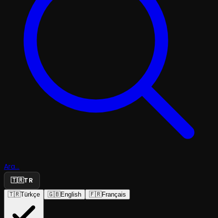
Ara...
🇹🇷
TR
🇹🇷
Türkçe
🇬🇧
English
🇫🇷
Français