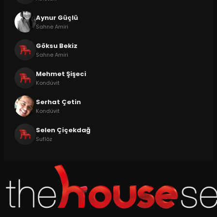
Aynur Güçlü
Sahne Amiri
Göksu Bekiz
Sahne Amiri
Mehmet Şişeci
Kondüvit
Serhat Çetin
Kondüvit
Selen Çiçekdağ
Suflöz