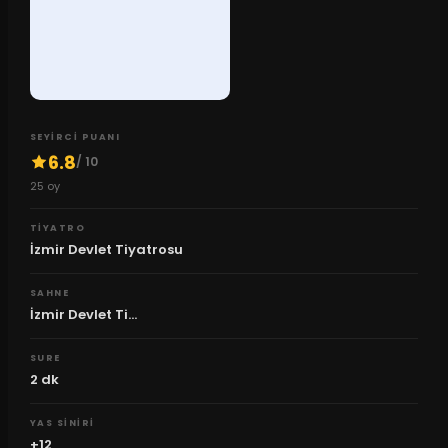
SEYIRCI PUANI
6.8
/ 10
25
oy
TIYATRO
İzmir Devlet Tiyatrosu
SAHNE
İzmir Devlet Ti...
SURE
2
dk
YAS SINIRI
+12