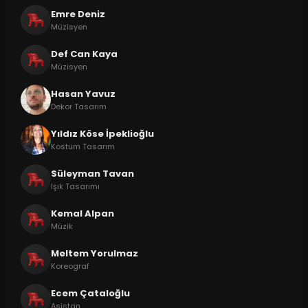
Emre Deniz
Müzisyen
Def Can Kaya
Müzisyen
Hasan Yavuz
Dekor Tasarım
Yıldız Köse İpeklioğlu
Kostüm Tasarım
Süleyman Tavan
Işık Tasarımı
Kemal Alpan
Müzik
Meltem Yorulmaz
Koreograf
Ecem Çataloğlu
Asistan