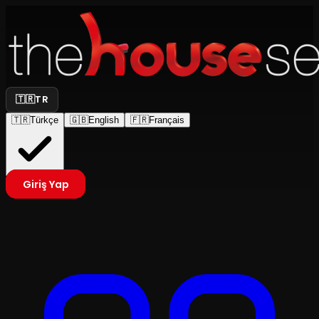
🇹🇷
TR
🇹🇷
Türkçe
🇬🇧
English
🇫🇷
Français
Giriş Yap