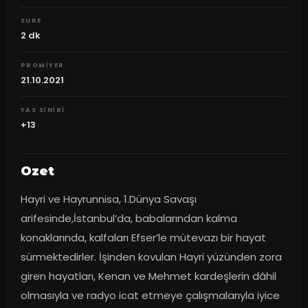
SURE
2
dk
PROMIYER
21.10.2021
YAS SINIRI
+13
Ozet
Hayri ve Hayrunnisa, 1.Dünya Savaşı 
arifesinde,İstanbul’da, babalarından kalma 
konaklarında, kalfaları Efser’le mütevazı bir hayat 
sürmektedirler. İşinden kovulan Hayri yüzünden zora 
giren hayatları, Kenan ve Mehmet kardeşlerin dâhil 
olmasıyla ve radyo icat etmeye çalışmalarıyla iyice 