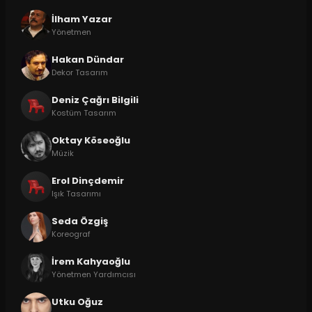
İlham Yazar
Yönetmen
Hakan Dündar
Dekor Tasarım
Deniz Çağrı Bilgili
Kostüm Tasarım
Oktay Köseoğlu
Müzik
Erol Dinçdemir
Işık Tasarımı
Seda Özgiş
Koreograf
İrem Kahyaoğlu
Yönetmen Yardımcısı
Utku Oğuz