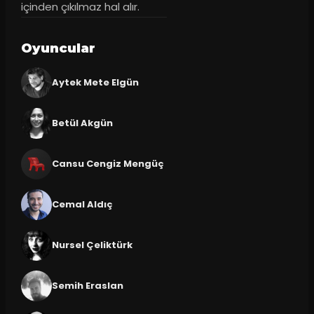
içinden çıkılmaz hal alır.
Oyuncular
Aytek Mete Elgün
Betül Akgün
Cansu Cengiz Mengüç
Cemal Aldıç
Nursel Çeliktürk
Semih Eraslan