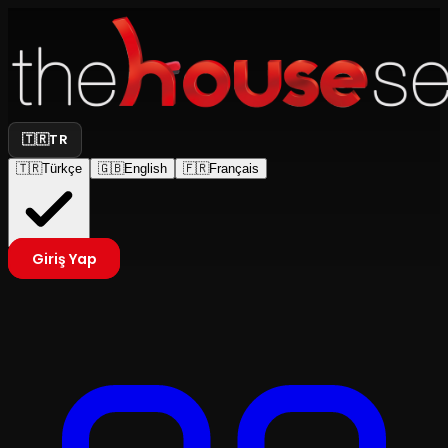
🇹🇷
TR
🇹🇷
Türkçe
🇬🇧
English
🇫🇷
Français
Giriş Yap