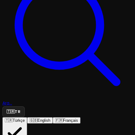
Ara...
🇹🇷
TR
🇹🇷
Türkçe
🇬🇧
English
🇫🇷
Français