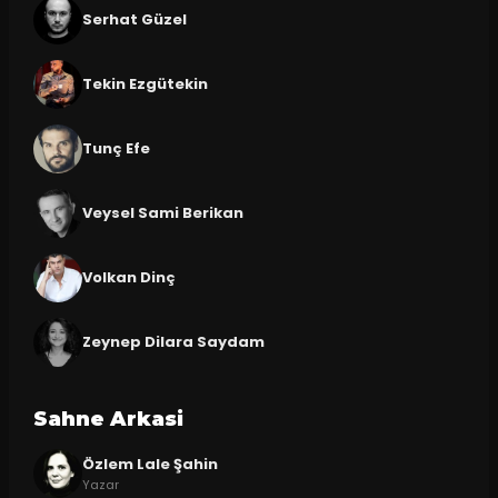
Serhat Güzel
Tekin Ezgütekin
Tunç Efe
Veysel Sami Berikan
Volkan Dinç
Zeynep Dilara Saydam
Sahne Arkasi
Özlem Lale Şahin
Yazar