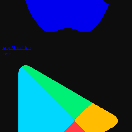
App Store'dan
İndir