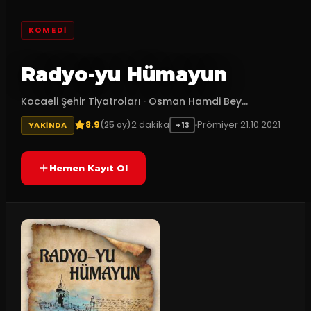
KOMEDI
Radyo-yu Hümayun
Kocaeli Şehir Tiyatroları
·
Osman Hamdi Bey...
8.9
2
dakika
Prömiyer
21.10.2021
(
25
oy)
YAKINDA
+13
Hemen Kayıt Ol