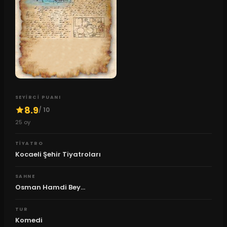
SEYIRCI PUANI
8.9
/ 10
25
oy
TIYATRO
Kocaeli Şehir Tiyatroları
SAHNE
Osman Hamdi Bey...
TUR
Komedi