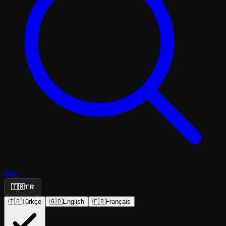
Ara...
🇹🇷
TR
🇹🇷
Türkçe
🇬🇧
English
🇫🇷
Français