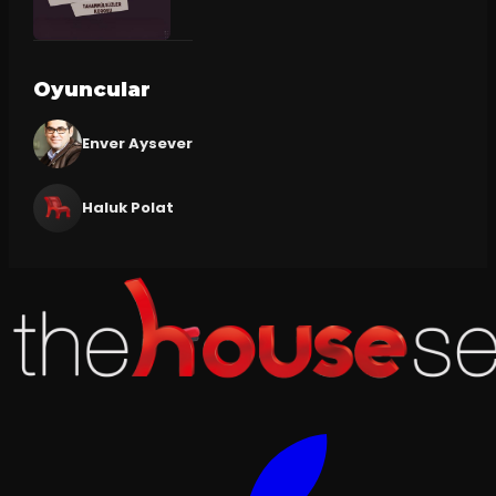
Oyuncular
Enver Aysever
Haluk Polat