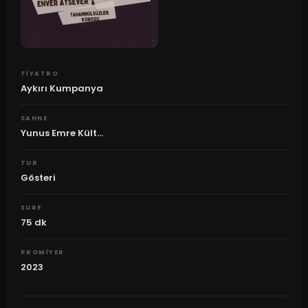
TIYATRO
Aykırı Kumpanya
SAHNE
Yunus Emre Kült...
TUR
Gösteri
SURE
75
dk
PROMIYER
2023