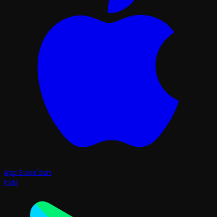
App Store'dan
İndir