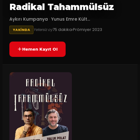
Radikal Tahammülsüz
Aykırı Kumpanya
·
Yunus Emre Kült...
75
dakika
Prömiyer
2023
Yetersiz oy
YAKINDA
Hemen Kayıt Ol