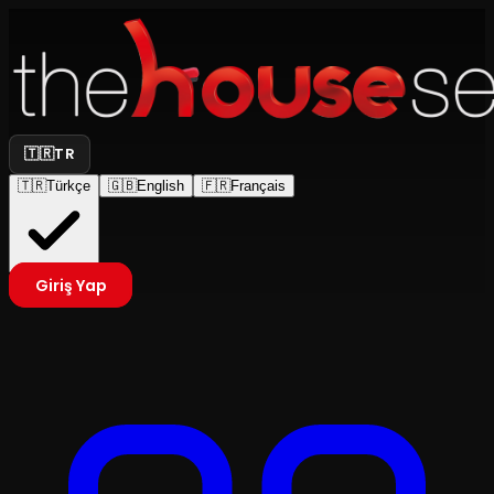
🇹🇷
TR
🇹🇷
Türkçe
🇬🇧
English
🇫🇷
Français
Giriş Yap