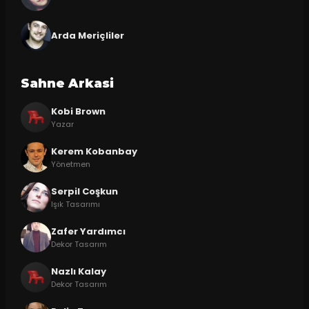
Arda Meriçliler
Sahne Arkasi
Kobi Brown
Yazar
Kerem Kobanbay
Yönetmen
Serpil Coşkun
Işık Tasarımı
Zafer Yardımcı
Dekor Tasarım
Nazlı Kalay
Dekor Tasarım