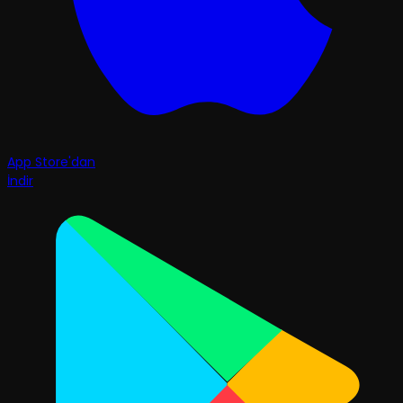
App Store'dan
İndir