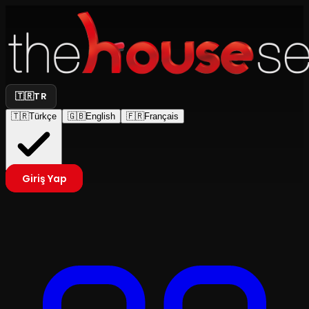
🇹🇷
TR
🇹🇷
Türkçe
🇬🇧
English
🇫🇷
Français
Giriş Yap