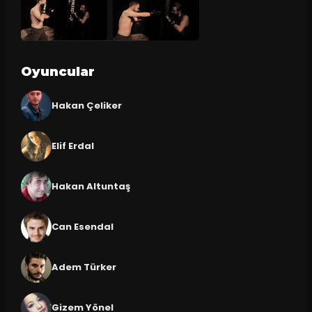
Oyuncular
Hakan Çeliker
Elif Erdal
Hakan Altuntaş
Can Esendal
Adem Türker
Gizem Yönel