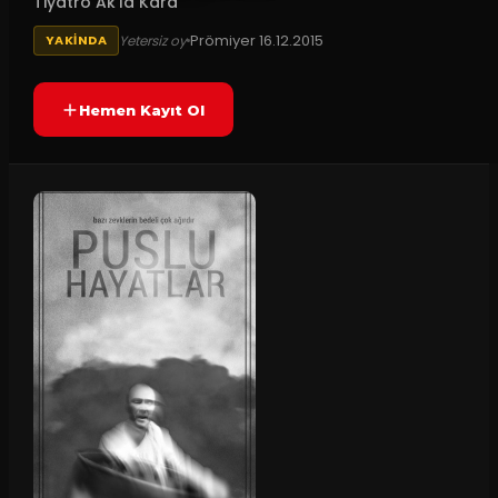
Tiyatro Ak'la Kara
Prömiyer
16.12.2015
Yetersiz oy
YAKINDA
Hemen Kayıt Ol