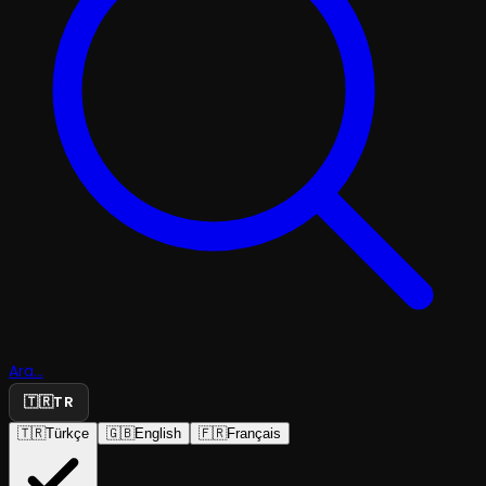
Ara...
🇹🇷
TR
🇹🇷
Türkçe
🇬🇧
English
🇫🇷
Français