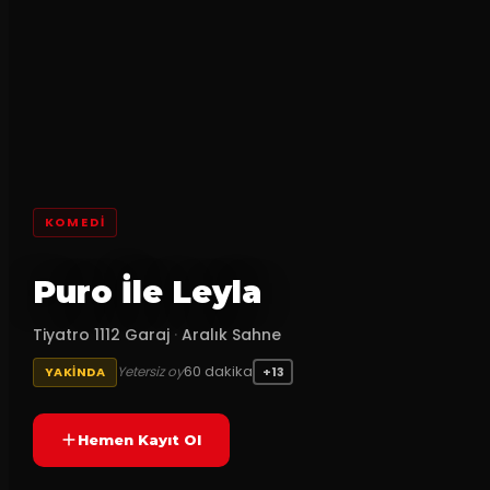
KOMEDI
Puro İle Leyla
Tiyatro 1112 Garaj
·
Aralık Sahne
60
dakika
Yetersiz oy
YAKINDA
+13
Hemen Kayıt Ol