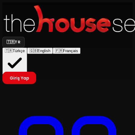
🇹🇷
TR
🇹🇷
Türkçe
🇬🇧
English
🇫🇷
Français
Giriş Yap