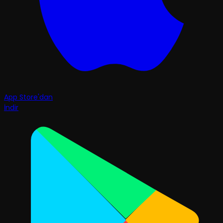
App Store'dan
İndir