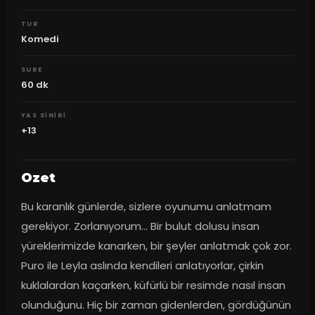
TUR
Komedi
SURE
60
dk
YAS SINIRI
+13
Ozet
Bu karanlık günlerde, sizlere oyunumu anlatmam 
gerekiyor. Zorlanıyorum… Bir bulut dolusu insan 
yüreklerimizde kanarken, bir şeyler anlatmak çok zor. 
Puro ile Leyla aslında kendileri anlatıyorlar, çirkin 
kuklalardan kaçarken, küfürlü bir resimde nasıl insan 
olunduğunu. Hiç bir zaman gidenlerden, gördüğünün 