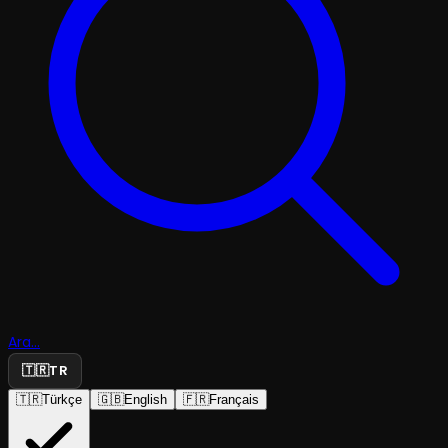
Ara...
🇹🇷
TR
🇹🇷
Türkçe
🇬🇧
English
🇫🇷
Français