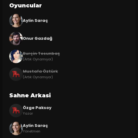
Oyuncular
Aylin Saraç
Onur Gazdağ
Burçin Tosunbaş
(Artık Oynamıyor)
Mustafa Öztürk
(Artık Oynamıyor)
Sahne Arkasi
Özge Paksoy
Yazar
Aylin Saraç
Yönetmen