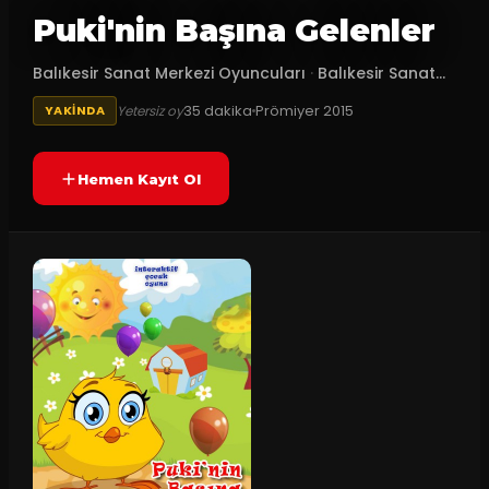
Puki'nin Başına Gelenler
Balıkesir Sanat Merkezi Oyuncuları
·
Balıkesir Sanat...
35
dakika
Prömiyer
2015
Yetersiz oy
YAKINDA
Hemen Kayıt Ol