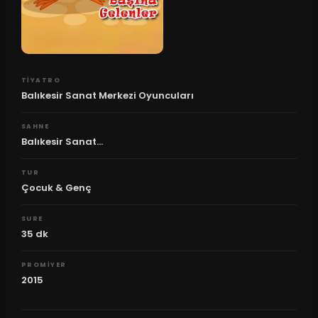
TIYATRO
Balıkesir Sanat Merkezi Oyuncuları
SAHNE
Balıkesir Sanat...
TUR
Çocuk & Genç
SURE
35
dk
PROMIYER
2015