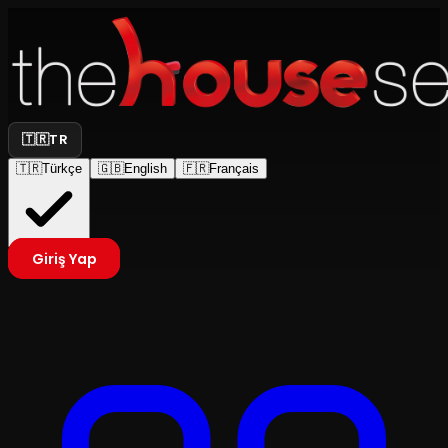
🇹🇷
TR
🇹🇷
Türkçe
🇬🇧
English
🇫🇷
Français
Giriş Yap