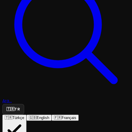
Ara...
🇹🇷
TR
🇹🇷
Türkçe
🇬🇧
English
🇫🇷
Français