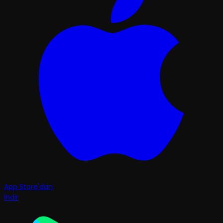
App Store'dan
İndir