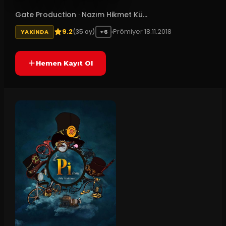
Gate Production
·
Nazım Hikmet Kü...
9.2
Prömiyer
18.11.2018
(
35
oy)
YAKINDA
+6
Hemen Kayıt Ol