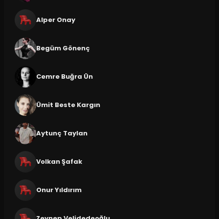
Alper Onay
Begüm Gönenç
Cemre Buğra Ün
Ümit Beste Kargın
Aytunç Taylan
Volkan Şafak
Onur Yıldırım
Zeynep Velidedeoğlu