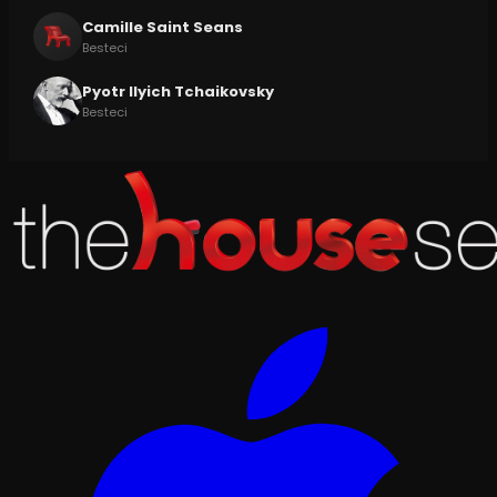
Camille Saint Seans
Besteci
Pyotr Ilyich Tchaikovsky
Besteci