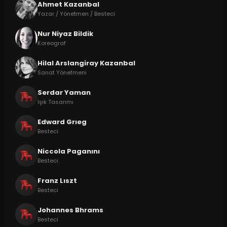
Ahmet Kazanbal
Yazar / Yönetmen / Besteci
Nur Niyaz Bildik
Koreograf
Hilal Arslangiray Kazanbal
Sanat Yönetmeni
Serdar Yaman
Işık Tasarımı
Edward Grıeg
Besteci
Niccola Paganını
Besteci
Franz Lıszt
Besteci
Johannes Bhrams
Besteci