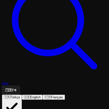
Ara...
🇹🇷
TR
🇹🇷
Türkçe
🇬🇧
English
🇫🇷
Français