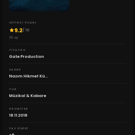
SEYIRCI PUANI
9.2
/ 10
35
oy
TIYATRO
Gate Production
SAHNE
Nazım Hikmet Kü...
TUR
Müzikal & Kabare
PROMIYER
18.11.2018
YAS SINIRI
+6