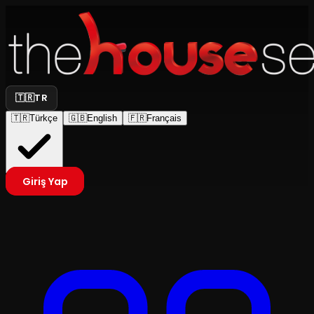
🇹🇷
TR
🇹🇷
Türkçe
🇬🇧
English
🇫🇷
Français
Giriş Yap