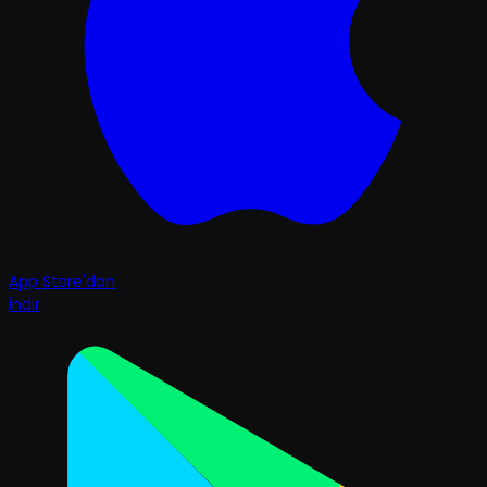
App Store'dan
İndir