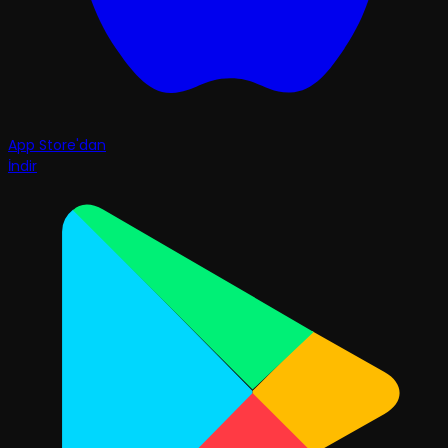
App Store'dan
İndir