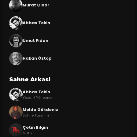
Murat Çınar
Abbas Tekin
Umut Fidan
Hakan Öztop
Sahne Arkasi
Abbas Tekin
Yazar / Yönetmen
Melda Gökdeniz
Sahne Tasarım
Çetin Bilgin
Müzik