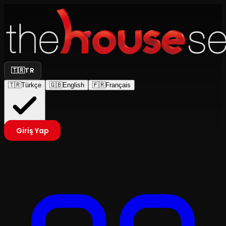
🇹🇷
TR
🇹🇷
Türkçe
🇬🇧
English
🇫🇷
Français
Giriş Yap