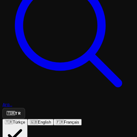
Ara...
🇹🇷
TR
🇹🇷
Türkçe
🇬🇧
English
🇫🇷
Français