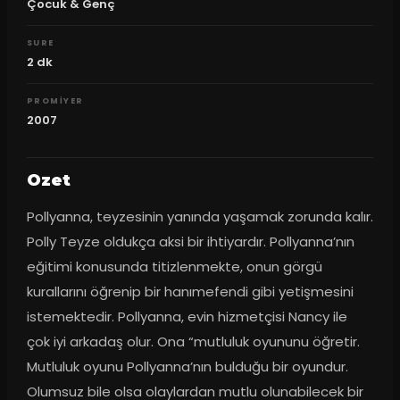
Çocuk & Genç
SURE
2
dk
PROMIYER
2007
Ozet
Pollyanna, teyzesinin yanında yaşamak zorunda kalır. 
Polly Teyze oldukça aksi bir ihtiyardır. Pollyanna’nın 
eğitimi konusunda titizlenmekte, onun görgü 
kurallarını öğrenip bir hanımefendi gibi yetişmesini 
istemektedir. Pollyanna, evin hizmetçisi Nancy ile 
çok iyi arkadaş olur. Ona “mutluluk oyununu öğretir. 
Mutluluk oyunu Pollyanna’nın bulduğu bir oyundur. 
Olumsuz bile olsa olaylardan mutlu olunabilecek bir 