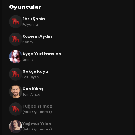
Oyuncular
Ebru Şahin
Polyanna
Rozerin Aydın
Nancy
Ayça Yurttaaslan
Jimmy
Gökçe Kaya
Poli Teyze
Can Kılınç
Tom Amca
Tuğba Yılmaz
(Artık Oynamıyor)
Yağmur Yılan
(Artık Oynamıyor)