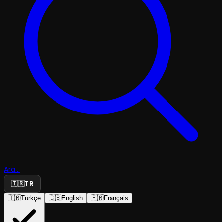
Ara...
🇹🇷
TR
🇹🇷
Türkçe
🇬🇧
English
🇫🇷
Français