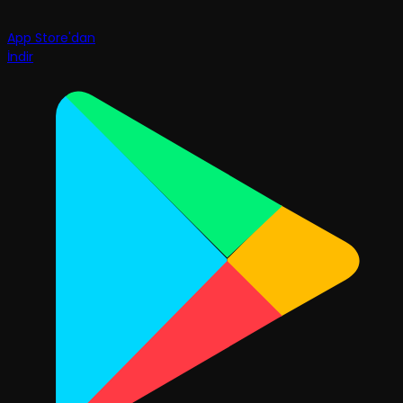
App Store'dan
İndir