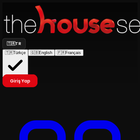
🇹🇷
TR
🇹🇷
Türkçe
🇬🇧
English
🇫🇷
Français
Giriş Yap