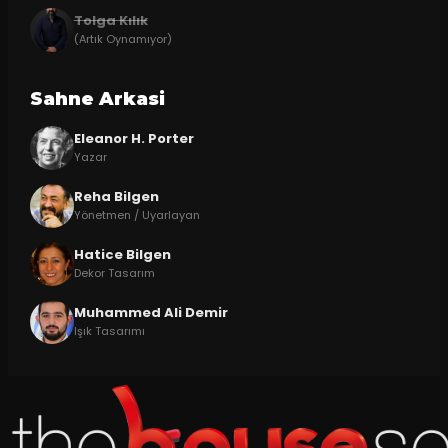
Tolga Kılık
(Artık Oynamıyor)
Sahne Arkasi
Eleanor H. Porter
Yazar
Reha Bilgen
Yönetmen / Uyarlayan
Hatice Bilgen
Dekor Tasarım
Muhammed Ali Demir
Işık Tasarımı