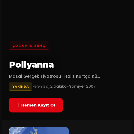
ÇOCUK & GENÇ
Pollyanna
Masal Gerçek Tiyatrosu
·
Halis Kurtça Kü...
2
dakika
Prömiyer
2007
Yetersiz oy
YAKINDA
Hemen Kayıt Ol