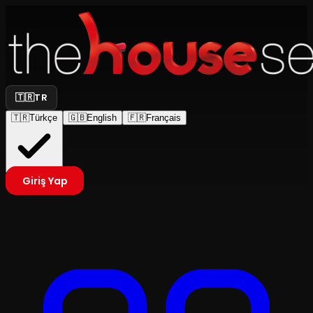
🇹🇷
TR
🇹🇷
Türkçe
🇬🇧
English
🇫🇷
Français
Giriş Yap