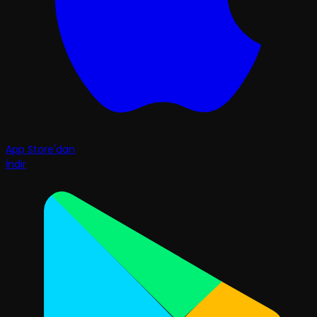
App Store'dan
İndir