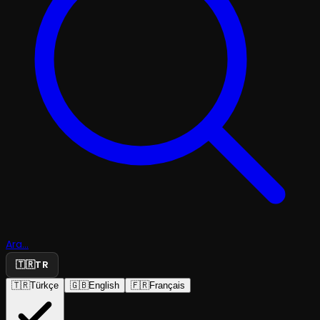
Ara...
🇹🇷
TR
🇹🇷
Türkçe
🇬🇧
English
🇫🇷
Français