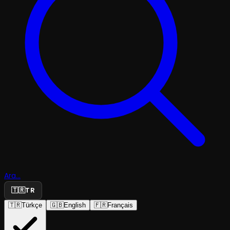
Ara...
🇹🇷
TR
🇹🇷
Türkçe
🇬🇧
English
🇫🇷
Français