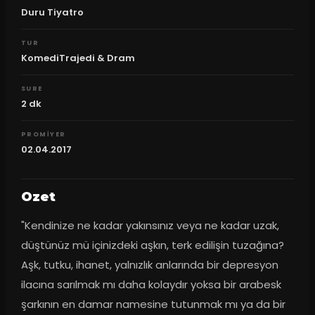
Duru Tiyatro
TUR
KomediTrajedi & Dram
SURE
2
dk
PROMIYER
02.04.2017
Ozet
"Kendinize ne kadar yakınsınız veya ne kadar uzak, 
düştünüz mü içinizdeki aşkın, terk edilişin tuzağına? 
Aşk, tutku, ihanet, yalnızlık anlarında bir depresyon 
ilacına sarılmak mı daha kolaydır yoksa bir arabesk 
şarkının en damar namesine tutunmak mı ya da bir 