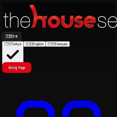
🇹🇷
TR
🇹🇷
Türkçe
🇬🇧
English
🇫🇷
Français
Giriş Yap