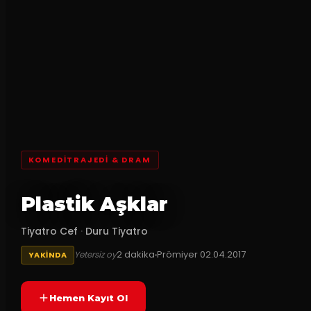
KOMEDITRAJEDI & DRAM
Plastik Aşklar
Tiyatro Cef
·
Duru Tiyatro
2
dakika
Prömiyer
02.04.2017
Yetersiz oy
YAKINDA
Hemen Kayıt Ol