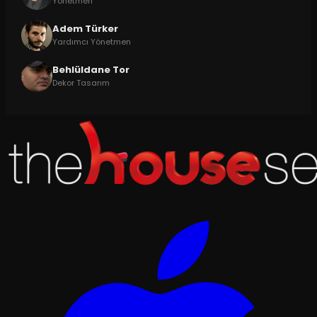
Yönetmen
Adem Türker
Yardımcı Yönetmen
Behlüldane Tor
Dekor Tasarım