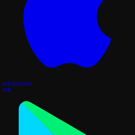
App Store'dan
İndir