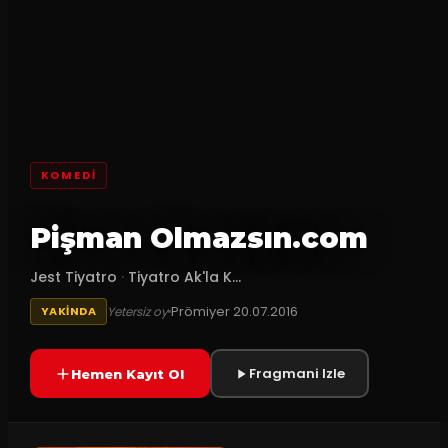
KOMEDI
Pişman Olmazsın.com
Jest Tiyatro
·
Tiyatro Ak'la K...
Prömiyer
20.07.2016
Yetersiz oy
YAKINDA
Fragmani Izle
Hemen Kayıt Ol