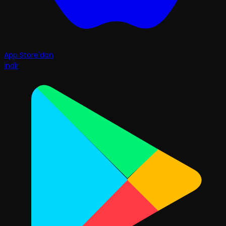
App Store'dan
İndir