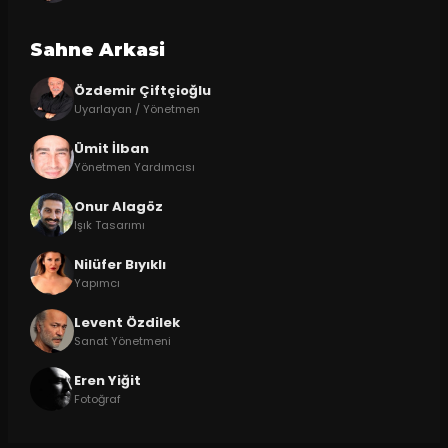
Sahne Arkasi
Özdemir Çiftçioğlu
Uyarlayan / Yönetmen
Ümit İlban
Yönetmen Yardımcısı
Onur Alagöz
Işık Tasarımı
Nilüfer Bıyıklı
Yapımcı
Levent Özdilek
Sanat Yönetmeni
Eren Yiğit
Fotoğraf