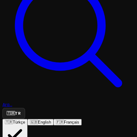
Ara...
🇹🇷
TR
🇹🇷
Türkçe
🇬🇧
English
🇫🇷
Français