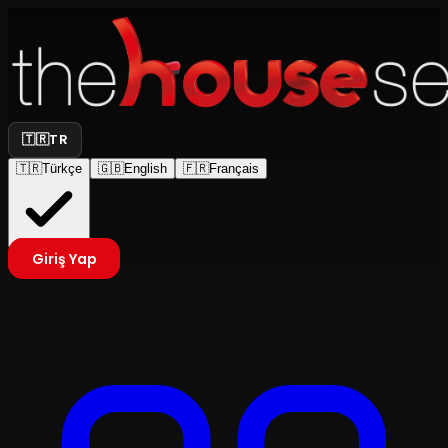
🇹🇷
TR
🇹🇷
Türkçe
🇬🇧
English
🇫🇷
Français
Giriş Yap