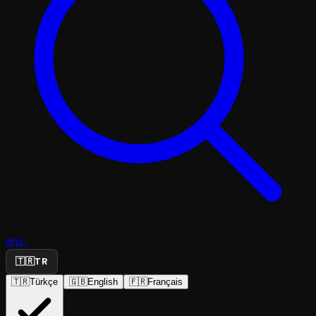
Ara...
🇹🇷
TR
🇹🇷
Türkçe
🇬🇧
English
🇫🇷
Français