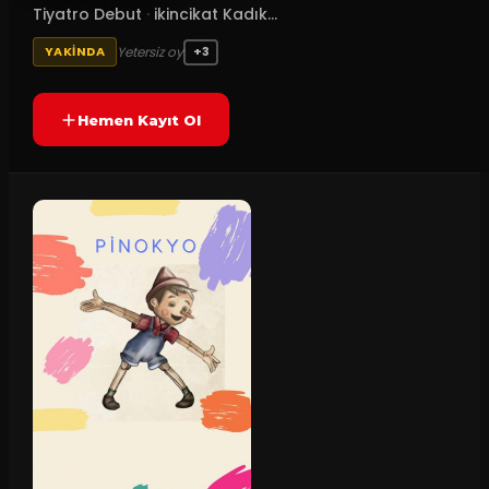
Tiyatro Debut
·
ikincikat Kadık...
Yetersiz oy
YAKINDA
+3
Hemen Kayıt Ol