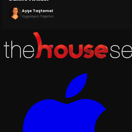
Ayşe Taştemel
Uygulayıcı Yapımcı