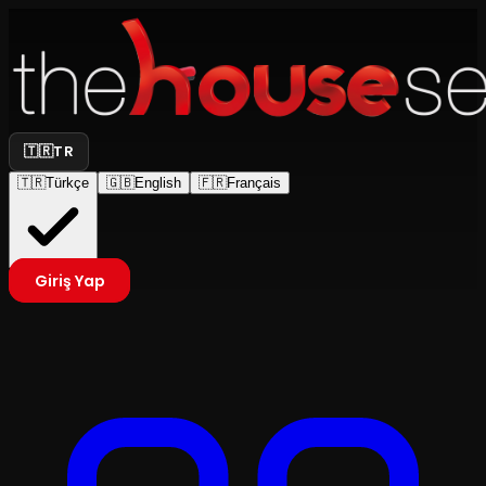
🇹🇷
TR
🇹🇷
Türkçe
🇬🇧
English
🇫🇷
Français
Giriş Yap