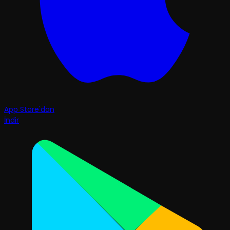
App Store'dan
İndir