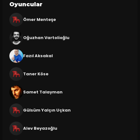
Oyuncular
Ömer Menteşe
Oğuzhan Vartolioğlu
Fazıl Aksakal
Taner Köse
Samet Talayman
Gülsüm Yalçın Uçkan
Alev Beyazoğlu