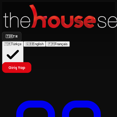
🇹🇷
TR
🇹🇷
Türkçe
🇬🇧
English
🇫🇷
Français
Giriş Yap