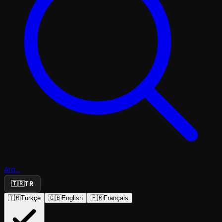
Ara...
🇹🇷
TR
🇹🇷
Türkçe
🇬🇧
English
🇫🇷
Français