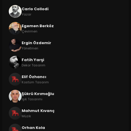
Carlo Collodi
Yazar
Egemen Berköz
Çevirmen
Ergin Özdemir
Yönetmen
Fatih Yarşi
Dekor Tasarım
Elif Özhancı
Kostüm Tasarım
Şükrü Kırımoğlu
Işık Tasarımı
Mahmut Kıvanç
Müzik
Orhan Kola