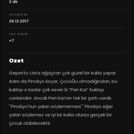
2
dk
PROMIYER
26.12.2017
YAS SINIRI
+7
Ozet
Gepetto Usta ağaçtan çok güzel bir kukla yapar. 
Adını da Pinokyo koyar. ÇocuĞu olmadığından, bu 
kuklayı o kadar çok sever ki “Peri Kızı” kuklayı 
canlandırır. Ancak Peri Kızı'nın tek bir şartı vardır. 
''Pinokyo'nun yalan söylememesi.'' Pinokyo eğer 
yalan söylemez ve iyi bir kukla olursa gerçek bir 
çocuk olabilecektir.