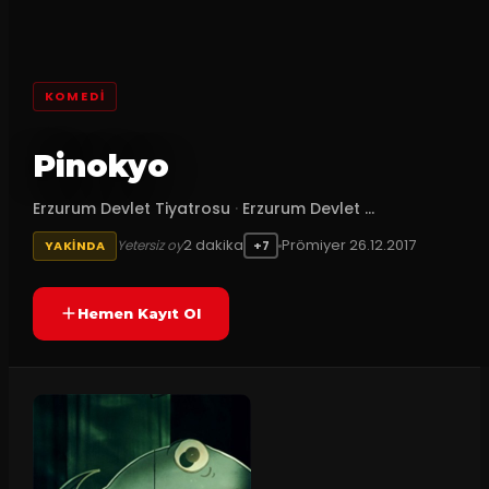
KOMEDI
Pinokyo
Erzurum Devlet Tiyatrosu
·
Erzurum Devlet ...
2
dakika
Prömiyer
26.12.2017
Yetersiz oy
YAKINDA
+7
Hemen Kayıt Ol