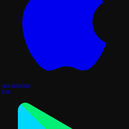
App Store'dan
İndir