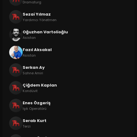
Dramaturg
Sezai Yılmaz
Yardımcı Yönetmen
Oğuzhan Vartolioğlu
Asistan
Fazıl Aksakal
Asistan
Serkan Ay
Sahne Amiri
Çiğdem Kaplan
Kondüvit
Enes Özgeriş
Işık Operatörü
Serab Kurt
Terzi