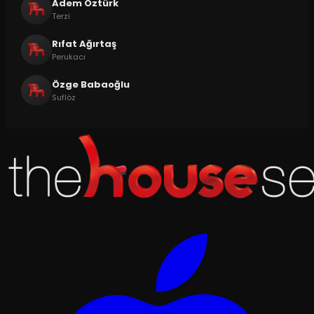
Adem Öztürk
Terzi
Rıfat Ağırtaş
Perukacı
Özge Babaoğlu
Suflöz