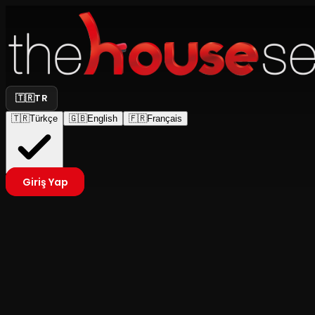
🇹🇷
TR
🇹🇷
Türkçe
🇬🇧
English
🇫🇷
Français
Giriş Yap