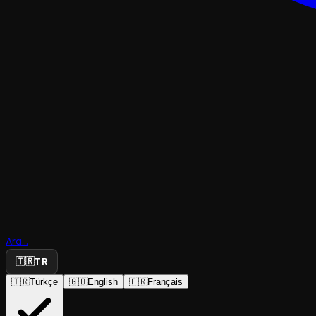
DANS
Ara...
🇹🇷
TR
Pervasız
🇹🇷
Türkçe
🇬🇧
English
🇫🇷
Français