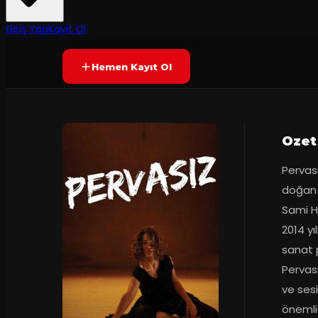
45
dakika
Prömiyer
08.06.2018
Yetersiz oy
YAKINDA
Giriş Yap
Kayıt Ol
Hemen Kayıt Ol
Ozet
Pervası
doğan 
Sami Ho
2014 yı
sanat p
Pervas
ve sesi
önemlid