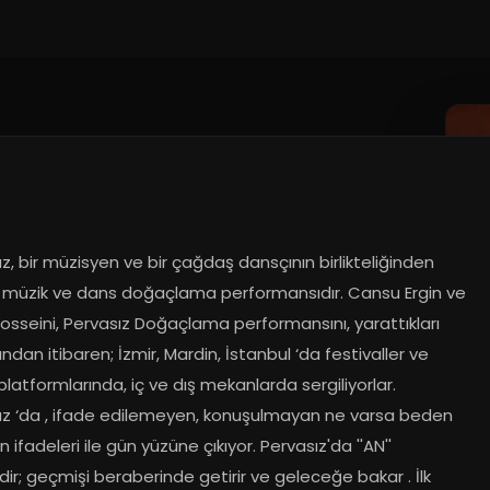
z, bir müzisyen ve bir çağdaş dansçının birlikteliğinden 
müzik ve dans doğaçlama performansıdır. Cansu Ergin ve 
sseini, Pervasız Doğaçlama performansını, yarattıkları 
lından itibaren; İzmir, Mardin, İstanbul ‘da festivaller ve 
latformlarında, iç ve dış mekanlarda sergiliyorlar. 
ız ‘da , ifade edilemeyen, konuşulmayan ne varsa beden 
n ifadeleri ile gün yüzüne çıkıyor. Pervasız'da ''AN'' 
ir; geçmişi beraberinde getirir ve geleceğe bakar . İlk 