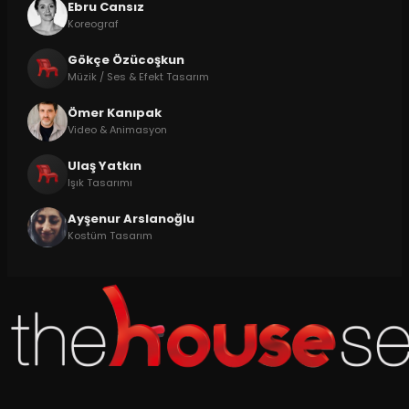
Ebru Cansız
Koreograf
Gökçe Özücoşkun
Müzik / Ses & Efekt Tasarım
Ömer Kanıpak
Video & Animasyon
Ulaş Yatkın
Işık Tasarımı
Ayşenur Arslanoğlu
Kostüm Tasarım