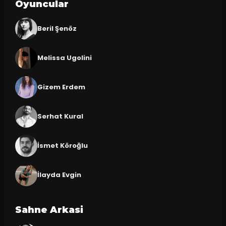
Oyuncular
Beril Şenöz
Melissa Ugolini
Gizem Erdem
Serhat Kural
İsmet Köroğlu
İlayda Evgin
Sahne Arkasi