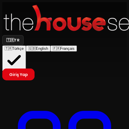
🇹🇷
TR
🇹🇷
Türkçe
🇬🇧
English
🇫🇷
Français
Giriş Yap