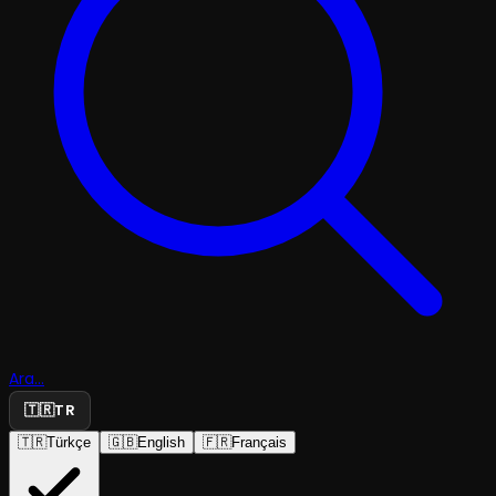
Ara...
🇹🇷
TR
🇹🇷
Türkçe
🇬🇧
English
🇫🇷
Français