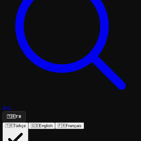
Ara...
🇹🇷
TR
🇹🇷
Türkçe
🇬🇧
English
🇫🇷
Français