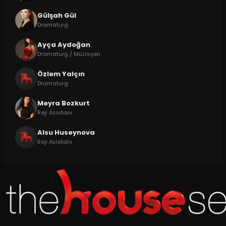
Gülşah Gül
Dramaturg
Ayça Aydoğan
Dramaturg / Müzisyen
Özlem Yalçın
Dramaturg
Meyra Bozkurt
Reji Asistanı
Alsu Huseynova
Reji Asistanı