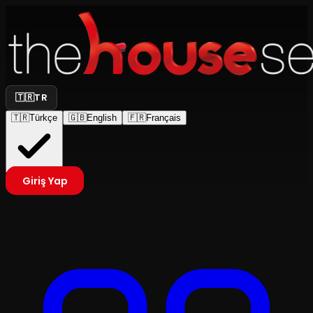
🇹🇷
TR
🇹🇷
Türkçe
🇬🇧
English
🇫🇷
Français
Giriş Yap