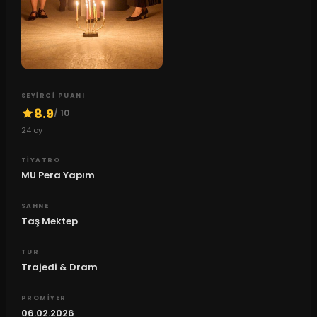
SEYIRCI PUANI
8.9
/ 10
24
oy
TIYATRO
MU Pera Yapım
SAHNE
Taş Mektep
TUR
Trajedi & Dram
PROMIYER
06.02.2026