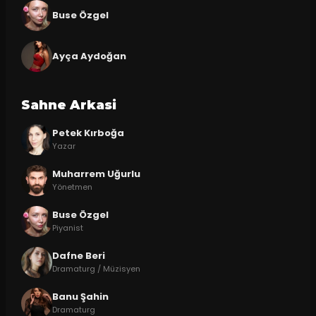
Buse Özgel
Ayça Aydoğan
Sahne Arkasi
Petek Kırboğa
Yazar
Muharrem Uğurlu
Yönetmen
Buse Özgel
Piyanist
Dafne Beri
Dramaturg / Müzisyen
Banu Şahin
Dramaturg