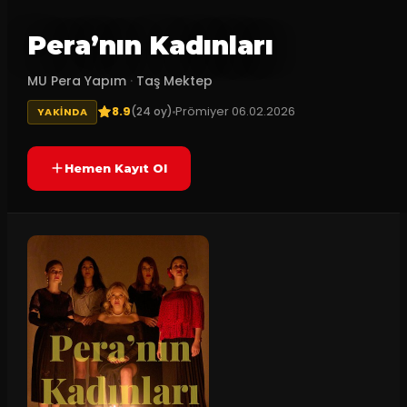
Pera’nın Kadınları
MU Pera Yapım
·
Taş Mektep
8.9
Prömiyer
06.02.2026
(
24
oy)
YAKINDA
Hemen Kayıt Ol