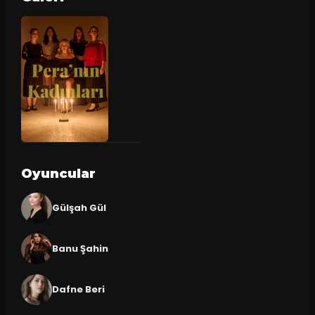
Oyuncular
Gülşah Gül
Banu Şahin
Dafne Beri