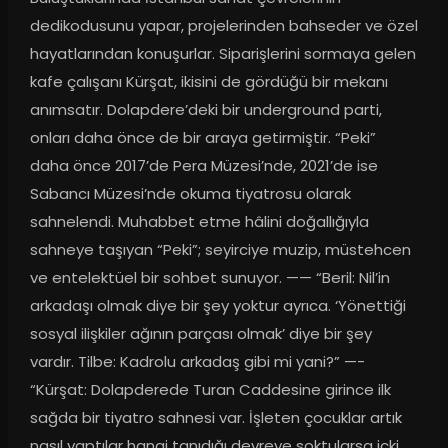
dedikodusunu yapar, projelerinden bahseder ve özel 
hayatlarından konuşurlar. Siparişlerini sormaya gelen 
kafe çalışanı Kürşat, ikisini de gördüğü bir mekanı 
anımsatır. Dolapdere’deki bir underground parti, 
onları daha önce de bir araya getirmiştir. “Peki” 
daha önce 2017’de Pera Müzesi’nde, 2021’de ise 
Sabancı Müzesi’nde okuma tiyatrosu olarak 
sahnelendi. Muhabbet etme hâlini doğallığıyla 
sahneye taşıyan “Peki”; seyirciye muzip, müstehcen 
ve entelektüel bir sohbet sunuyor. —— “Beril: Nil’in 
arkadaşı olmak diye bir şey yoktur ayrıca. ‘Yönettiği 
sosyal ilişkiler ağının parçası olmak’ diye bir şey 
vardır. Tilbe: Kadrolu arkadaş gibi mi yani?” —- 
“Kürşat: Dolapderede Turan Caddesine girince ilk 
sağda bir tiyatro sahnesi var. İşleten çocuklar artık 
nasıl yaptılar hangi tanıdığı devreye soktularsa içki 