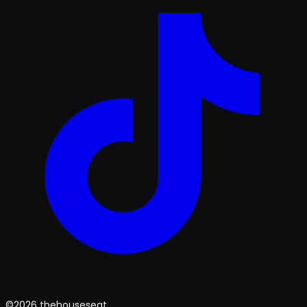
©2026 thehouseseat