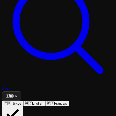
Ara...
🇹🇷
TR
🇹🇷
Türkçe
🇬🇧
English
🇫🇷
Français