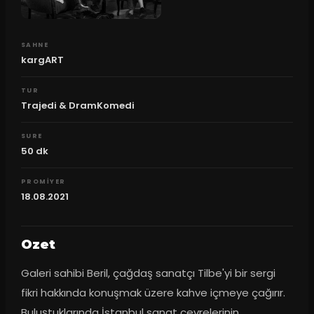
SAHNE
kargART
TUR
Trajedi & DramKomedi
SURE
50
dk
PROMIYER
18.08.2021
Ozet
Galeri sahibi Beril, çağdaş sanatçı Tilbe'yi bir sergi 
fikri hakkında konuşmak üzere kahve içmeye çağırır. 
Buluştuklarında İstanbul sanat çevrelerinin 