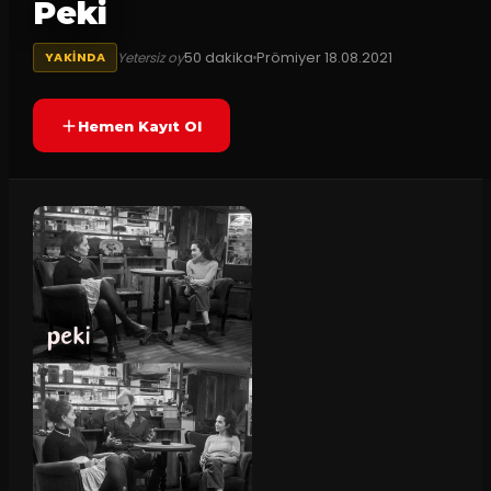
Peki
50
dakika
Prömiyer
18.08.2021
Yetersiz oy
YAKINDA
Hemen Kayıt Ol