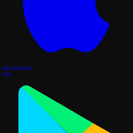
App Store'dan
İndir