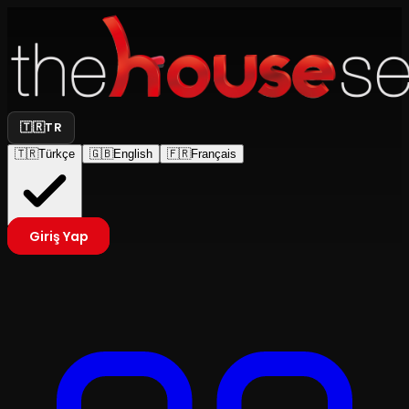
🇹🇷
TR
🇹🇷
Türkçe
🇬🇧
English
🇫🇷
Français
Giriş Yap