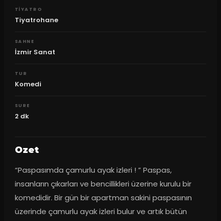
TIYATRO
Tiyatrohane
SAHNE
İzmir Sanat
TUR
Komedi
SURE
2
dk
Ozet
“Paspasımda çamurlu ayak izleri ! ” Paspas, 
insanların çıkarları ve bencillikleri üzerine kurulu bir 
komedidir. Bir gün bir apartman sakini paspasının 
üzerinde çamurlu ayak izleri bulur ve artık bütün 