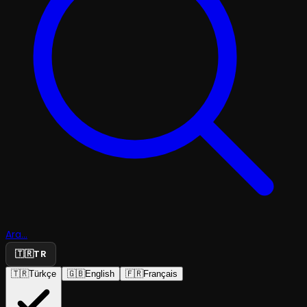
Ara...
🇹🇷
TR
🇹🇷
Türkçe
🇬🇧
English
🇫🇷
Français