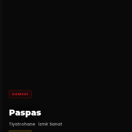
KOMEDI
Paspas
Tiyatrohane
·
İzmir Sanat