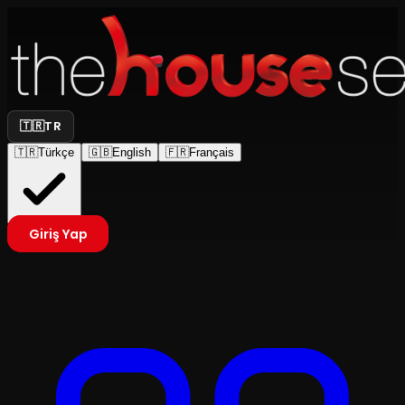
🇹🇷
TR
🇹🇷
Türkçe
🇬🇧
English
🇫🇷
Français
Giriş Yap