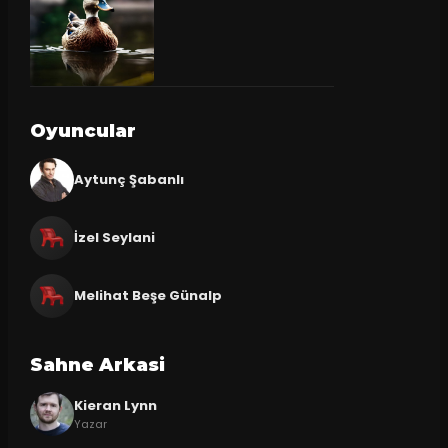
Oyuncular
Aytunç Şabanlı
İzel Seylani
Melihat Beşe Günalp
Sahne Arkasi
Kieran Lynn
Yazar