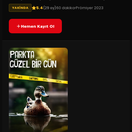
5.4
60
dakika
Prömiyer
2023
(
29
oy)
YAKINDA
Hemen Kayıt Ol