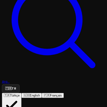
Ara...
🇹🇷
TR
🇹🇷
Türkçe
🇬🇧
English
🇫🇷
Français