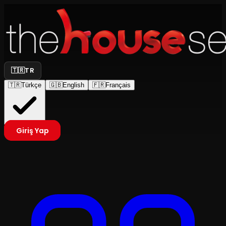
🇹🇷
TR
🇹🇷
Türkçe
🇬🇧
English
🇫🇷
Français
Giriş Yap