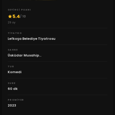
SEYIRCI PUANI
5.4
/ 10
29
oy
TIYATRO
Lefkoşa Belediye Tiyatrosu
SAHNE
Üsküdar Musahip...
TUR
Komedi
SURE
60
dk
PROMIYER
2023