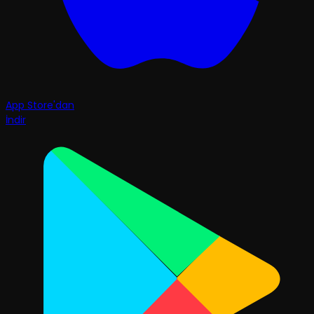
App Store'dan
İndir