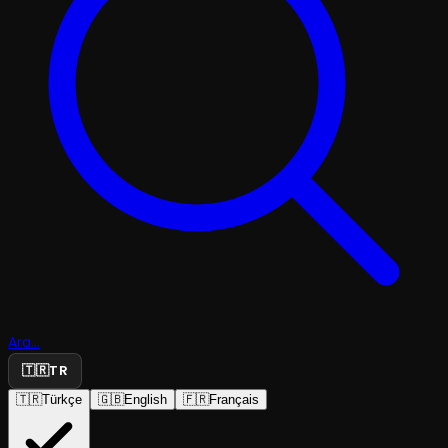
Ara...
🇹🇷
TR
🇹🇷
Türkçe
🇬🇧
English
🇫🇷
Français