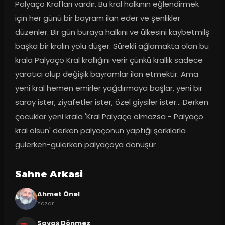
Palyaço Kral'ları vardır. Bu kral halkının eğlendirmek 
için her günü bir bayram ilan eder ve şenlikler 
düzenler. Bir gün buraya halkını ve ülkesini kaybetmilş 
başka bir kralın yolu düşer. Sürekli ağlamakta olan bu 
krala Palyaço Kral krallığını verir çünkü krallık sadece 
yaratıcı olup değişik bayramlar ilan etmektir. Ama 
yeni kral hemen emirler yağdırmaya başlar, yeni bir 
saray ister, ziyafetler ister, özel giysiler ister... Derken 
çocuklar yeni krala 'Kral Palyaço olmazsa - Palyaço 
kral olsun' derken palyaçonun yaptığı şarkılarla 
gülerken-gülerken palyaçoya dönüşür
Sahne Arkasi
Ahmet Önel
Yazar
Savaş Dönmez