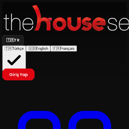
🇹🇷
TR
🇹🇷
Türkçe
🇬🇧
English
🇫🇷
Français
Giriş Yap