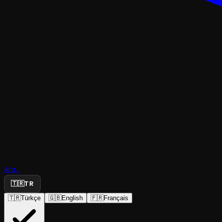
TRAJEDI & DRAM
Palto İşte
Ara...
Mesele Bu
🇹🇷
TR
🇹🇷
Türkçe
🇬🇧
English
🇫🇷
Français
Tiyatro RasTiyatro Çizgi
·
Koma Sahnesi