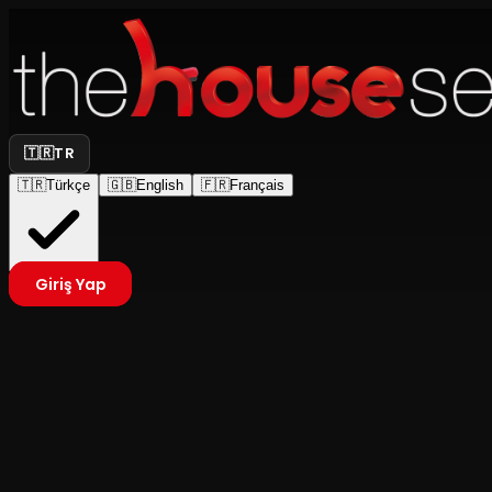
🇹🇷
TR
🇹🇷
Türkçe
🇬🇧
English
🇫🇷
Français
Giriş Yap