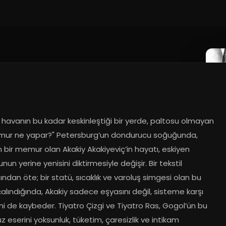
havanın bu kadar keskinleştiği bir yerde, paltosu olmayan 
mur ne yapar?" Petersburg’un dondurucu soğuğunda, 
 bir memur olan Akakiy Akakiyeviç’in hayatı, eskiyen 
nun yerine yenisini diktirmesiyle değişir. Bir tekstil 
ndan öte; bir statü, sıcaklık ve varoluş simgesi olan bu 
alındığında, Akakiy sadece eşyasını değil, sisteme karşı 
ni de kaybeder. Tiyatro Çizgi ve Tiyatro Ras, Gogol’ün bu 
 eserini yoksunluk, tüketim, çaresizlik ve intikam 