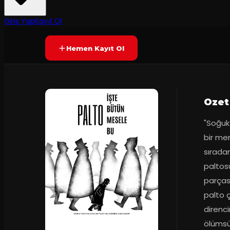
Yetersiz oy
YAKINDA
Giriş Yap
Kayıt Ol
Hemen Kayıt Ol
Ozet
"Soğuk 
bir me
sıradan
paltosu
parçası
palto ç
direnci
ölümsüz