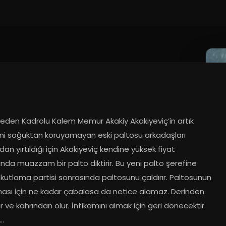
ceden Kadrolu Kalem Memur Akakiy Akakiyeviç’in artık 
ini soğuktan koruyamayan eski paltosu arkadaşları 
dan yırtıldığı için Akakiyeviç kendine yüksek fiyat 
ğında muazzam bir palto diktirir. Bu yeni palto şerefine 
 kutlama partisi sonrasında paltosunu çaldırır. Paltosunun 
ası için ne kadar çabalasa da netice alamaz. Derinden 
ir ve kahrından ölür. İntikamını almak için geri dönecektir. 
..