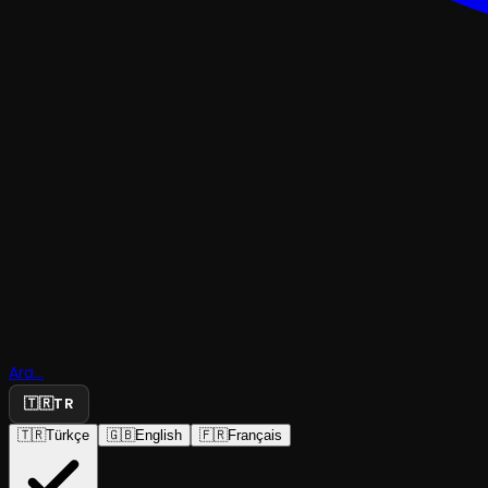
Ara...
Palto
🇹🇷
TR
🇹🇷
Türkçe
🇬🇧
English
🇫🇷
Français
Adım Tiyatro
·
AyDem Sahne Bak...