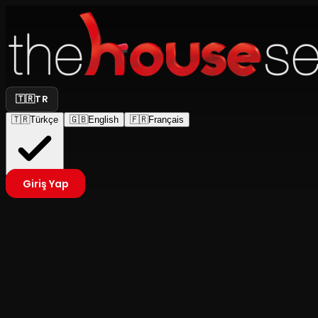
🇹🇷
TR
🇹🇷
Türkçe
🇬🇧
English
🇫🇷
Français
Giriş Yap