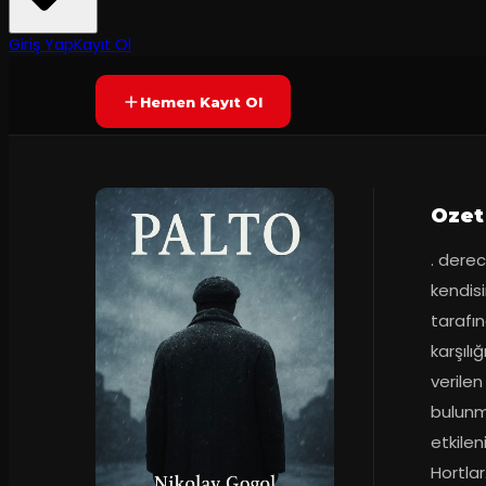
65
dakika
Prömiyer
20.05.2025
Yetersiz oy
YAKINDA
Giriş Yap
Kayıt Ol
Hemen Kayıt Ol
Ozet
. dere
kendis
tarafın
karşılı
verilen
bulunm
etkilen
Hortlar.