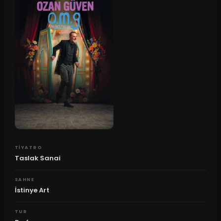
TIYATRO
Taslak Sanai
SAHNE
İstinye Art
TUR