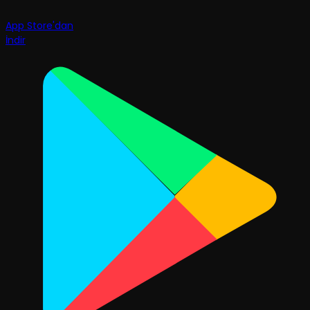
App Store'dan
İndir