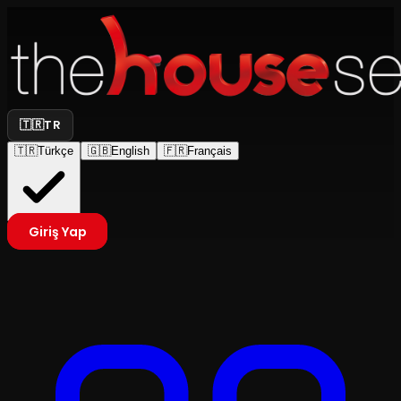
🇹🇷
TR
🇹🇷
Türkçe
🇬🇧
English
🇫🇷
Français
Giriş Yap