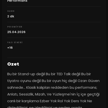
Performans
SURE
2
dk
PROMIYER
25.04.2026
YAS SINIRI
+16
Ozet
Bu bir Stand-up değil Bu bir TED Talk değil Bu bir 
tiyatro oyunu değil Bu bir oyun hiç değil Ozan Güven 
sahnede… Klasik kalıpları reddeden bu performans; 
Anlatı, Sessizlik, Mizah, Ve Yüzleşme'nin İç içe geçtiği 
canlı bir karşılama Ezber Yok Rol Yok Ders Yok Ne 
dinlediğinizi, ne izlediğinizi ve neden orada 