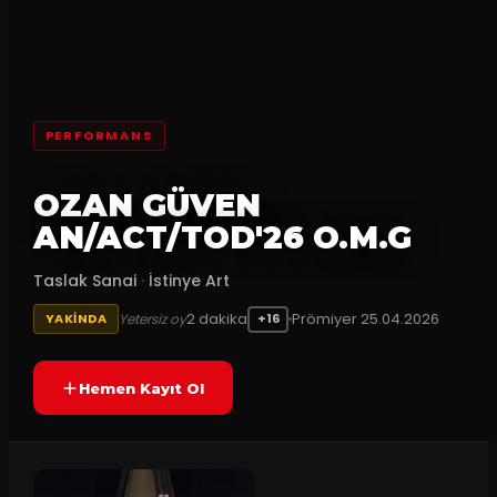
PERFORMANS
OZAN GÜVEN
AN/ACT/TOD'26 O.M.G
Taslak Sanai
·
İstinye Art
2
dakika
Prömiyer
25.04.2026
Yetersiz oy
YAKINDA
+16
Hemen Kayıt Ol