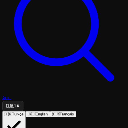
Ara...
🇹🇷
TR
🇹🇷
Türkçe
🇬🇧
English
🇫🇷
Français