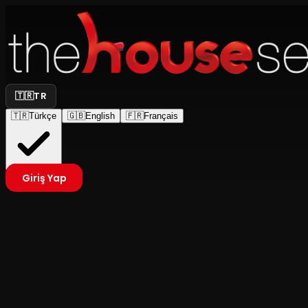
🇹🇷
TR
🇹🇷
Türkçe
🇬🇧
English
🇫🇷
Français
Giriş Yap