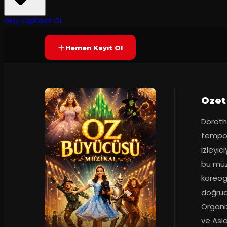
50
dakika
Yetersiz oy
YAKINDA
+3
Giriş Yap
Kayıt Ol
Hemen Kayıt Ol
Ozet
Dorothy
tempos
izleyic
bu müzi
koreogr
doğrud
Organi
ve Asla