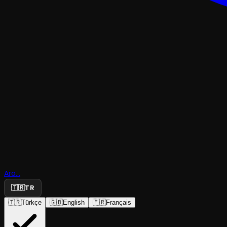
MÜZIKAL & KABARE
Oz Büyücü
Ara...
Müzikali
🇹🇷
TR
🇹🇷
Türkçe
🇬🇧
English
🇫🇷
Français
Atlas Yapım