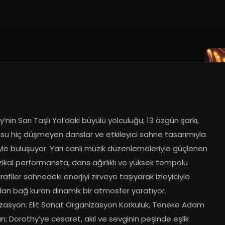
’nin Sarı Taşlı Yol’daki büyülü yolculuğu; 13 özgün şarkı, 
u hiç düşmeyen danslar ve etkileyici sahne tasarımıyla 
iyle buluşuyor. Yarı canlı müzik düzenlemeleriyle güçlenen 
kal performansta, dans ağırlıklı ve yüksek tempolu 
afiler sahnedeki enerjiyi zirveye taşıyarak izleyiciyle 
an bağ kuran dinamik bir atmosfer yaratıyor. 
zasyon: Elit Sanat Organizasyon Korkuluk, Teneke Adam 
n; Dorothy’ye cesaret, akıl ve sevginin peşinde eşlik 