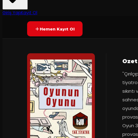
Yetersiz oy
YAKINDA
Giriş Yap
Kayıt Ol
Hemen Kayıt Ol
Ozet
''Çırıl
tiyatro
sıkıntı
sahnesi
oyunda 
provası
Oyun 3 
provası