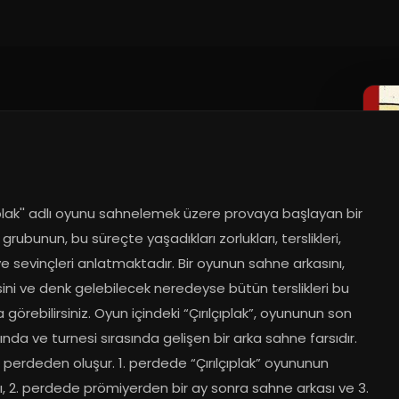
çıplak'' adlı oyunu sahnelemek üzere provaya başlayan bir 
 grubunun, bu süreçte yaşadıkları zorlukları, terslikleri, 
 ve sevinçleri anlatmaktadır. Bir oyunun sahne arkasını, 
ni ve denk gelebilecek neredeyse bütün terslikleri bu 
görebilirsiniz. Oyun içindeki “Çırılçıplak”, oyununun son 
nda ve turnesi sırasında gelişen bir arka sahne farsıdır. 
perdeden oluşur. 1. perdede “Çırılçıplak” oyununun 
, 2. perdede prömiyerden bir ay sonra sahne arkası ve 3. 