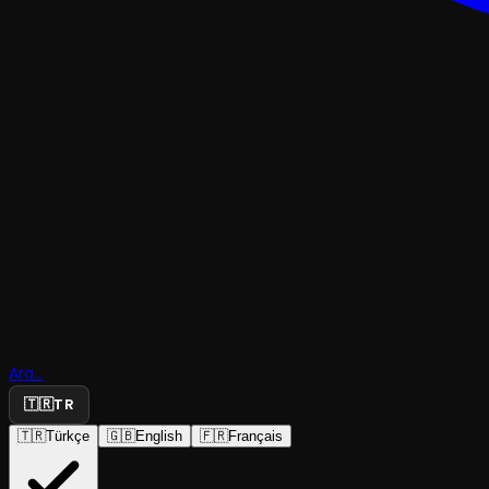
KOMEDI
Ara...
Oyunun O
🇹🇷
TR
🇹🇷
Türkçe
🇬🇧
English
🇫🇷
Français
TAÜ Tiyatro
·
Ahmet Mithat Ef...