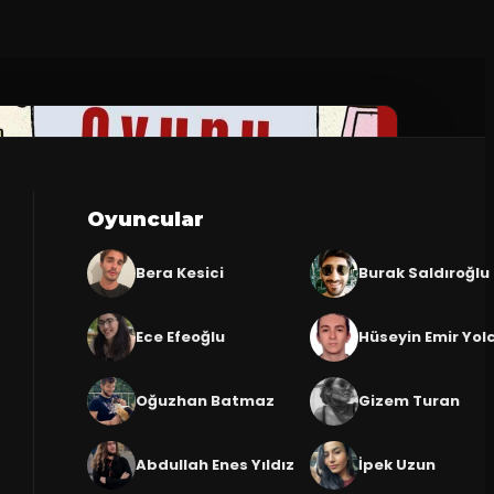
Oyuncular
Bera Kesici
Burak Saldıroğlu
Ece Efeoğlu
Hüseyin Emir Yol
Oğuzhan Batmaz
Gizem Turan
Abdullah Enes Yıldız
İpek Uzun